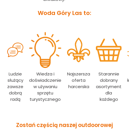
Woda Góry Las to:
Ludzie
Wiedza i
Najszersza
Starannie
służący
doświadczenie
oferta
dobrany
zawsze
w używaniu
harcerska
asortyment
dobrą
sprzętu
dla
radą
turystycznego
każdego
Zostań częścią naszej outdoorowej