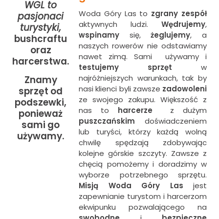
WGL to
Woda Góry Las to
zgrany zespół
pasjonaci
aktywnych ludzi.
Wędrujemy
,
turystyki,
wspinamy
się,
żeglujemy
, a
bushcraftu
naszych rowerów nie odstawiamy
oraz
nawet zimą. Sami używamy i
harcerstwa.
testujemy sprzęt
w
najróżniejszych warunkach, tak by
Znamy
nasi klienci byli zawsze
zadowoleni
sprzęt od
ze swojego zakupu. Większość z
podszewki,
nas to
harcerze
z dużym
ponieważ
puszczańskim
doświadczeniem
sami go
lub turyści, którzy każdą wolną
używamy.
chwilę spędzają zdobywając
kolejne górskie szczyty. Zawsze z
chęcią pomożemy i doradzimy w
wyborze potrzebnego sprzętu.
Misją Woda Góry Las
jest
zapewnianie turystom i harcerzom
ekwipunku pozwalającego na
swobodne
i
bezpieczne