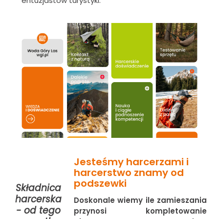
entuzjastów turystyki.
Jesteśmy harcerzami i
harcerstwo znamy od
podszewki
Składnica
harcerska
Doskonale wiemy ile zamieszania
- od tego
przynosi kompletowanie