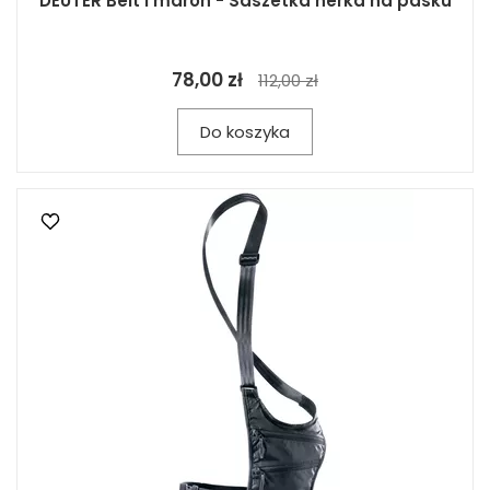
DEUTER Belt I maron - Saszetka nerka na pasku
78,00 zł
112,00 zł
Do koszyka