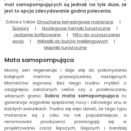
mat samopompujących są jednak na tyle duże, że
jest to opcja zdecydowanie godna polecenia.
Zobacz także:
Dmuchane kempingowe materace
|
Śpiwory
|
Noclegowe hamaki turystyczne
|
Jedzenie liofilizowane
|
Filtry do oczyszczania
wody
|
Wkładki do butów trekkingowych
|
Mapniki turystyczne
Mata samopompująca
Mocny sen regeneruje i daje siłę do pokonywania
kolejnych metrów przewyższenia, następnych
kilometrów wyprawy. Bez niego trudno myśleć o
osiągnięciu założonych celów czy o przekraczaniu
własnych granic.
Dobra mata samopompująca
to
gwarancja wygodnie spędzonej nocy i zdrowego snu w
każdych warunkach. Trudno się więc dziwić, że tego typu
materace są z roku na rok popularniejsze, a
renomowani producenci prześcigają się w
projektowaniu coraz lepszych, lżejszych i bardziej