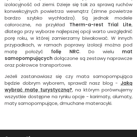
izolacyjność od ziemi. Dzieje się tak za sprawą ruchów
konwekcyjnych powietrza wewnątrz (zimne powietrze
bardzo szybko wychładza). Są jednak modele
całoroczne, na przykład
Therm-a-rest Trial Lite
,
dlatego przy wyborze najlepszej opcji warto uwzględnić
porę roku, w której zamierzamy biwakować. W innych
przypadkach, w ramach poprawy izolacji można pod
matę położyć
folię NRC
. Do wielu
mat
samopompujących
dołączone są zestawy naprawcze
oraz pokrowce transportowe.
Jeżeli zastanawiasz się czy mata samopompująca
będzie dobrym wyborem, sprawdź nasz blog -
Jaką
wybrać matę turystyczną?
, na którym porównujemy
wszystkie dostępne na rynku opcje - karimaty, alumaty,
maty samopompujące, dmuchane materacyki.