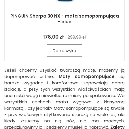
PINGUIN Sherpa 30 NX - mata samopompująca
- blue
178,00 zł
299,99 zł
Do koszyka
Jeżeli chcemy uzyskać twardszą matę, możemy ją
dopompować ustnie.
Maty samopompujące
są
bardzo wygodne i komfortowe, zapewniają dobrą
izolację, a przy tych wszystkich właściwościach mają
one niską wagę i niewielkie rozmiary po spakowaniu. We
wszystkich cechach mata wygrywa z klasyczną
karimatą... czy jednak? Maty samopompujące są trwałe
- przy właściwym użytkowaniu starczą na wiele lat, ale
kiedy zrzucimy na nią nóż, nie ma mocnych,
przedziurawimy ją i będziemy musieli ją naprawić.
Zalety