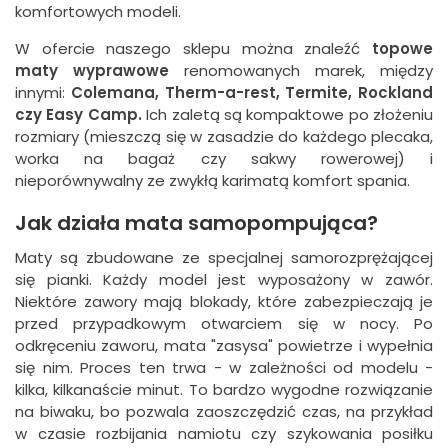
komfortowych modeli.
W ofercie naszego sklepu można znaleźć
topowe
maty wyprawowe
renomowanych marek, między
innymi:
Colemana, Therm-a-rest, Termite, Rockland
czy Easy Camp.
Ich zaletą są kompaktowe po złożeniu
rozmiary (mieszczą się w zasadzie do każdego plecaka,
worka na bagaż czy sakwy rowerowej) i
nieporównywalny ze zwykłą karimatą komfort spania.
Jak działa mata samopompująca?
Maty są zbudowane ze specjalnej samorozprężającej
się pianki. Każdy model jest wyposażony w zawór.
Niektóre zawory mają blokady, które zabezpieczają je
przed przypadkowym otwarciem się w nocy. Po
odkręceniu zaworu, mata "zasysa" powietrze i wypełnia
się nim. Proces ten trwa - w zależności od modelu -
kilka, kilkanaście minut. To bardzo wygodne rozwiązanie
na biwaku, bo pozwala zaoszczędzić czas, na przykład
w czasie rozbijania namiotu czy szykowania posiłku