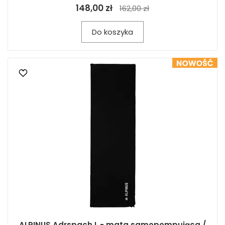
148,00 zł
162,00 zł
Do koszyka
ALPINUS Adrspach L - mata samopompująca /