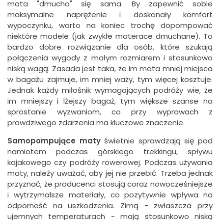
mata "dmucha" się sama. By zapewnić sobie
maksymalne naprężenie i doskonały komfort
wypoczynku, warto na koniec trochę dopompować
niektóre modele (jak zwykłe materace dmuchane). To
bardzo dobre rozwiązanie dla osób, które szukają
połączenia wygody z małym rozmiarem i stosunkowo
niską wagą. Zasada jest taka, że im mata mniej miejsca
w bagażu zajmuje, im mniej waży, tym więcej kosztuje.
Jednak każdy miłośnik wymagających podróży wie, że
im mniejszy i lżejszy bagaż, tym większe szanse na
sprostanie wyzwaniom, co przy wyprawach z
prawdziwego zdarzenia ma kluczowe znaczenie.
Samopompujące maty
świetnie sprawdzają się pod
namiotem podczas górskiego trekkingu, spływu
kajakowego czy podróży rowerowej. Podczas używania
maty, należy uważać, aby jej nie przebić. Trzeba jednak
przyznać, że producenci stosują coraz nowocześniejsze
i wytrzymalsze materiały, co pozytywnie wpływa na
odporność na uszkodzenia. Zimą - zwłaszcza przy
ujemnych temperaturach - mają stosunkowo niską