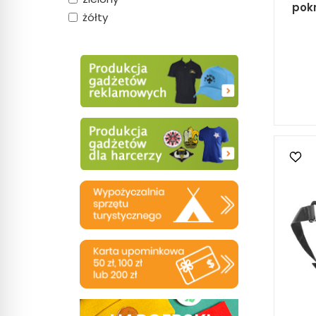
pok
żółty