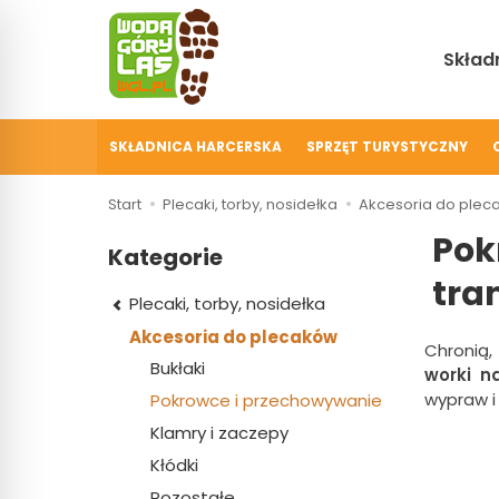
Składn
SKŁADNICA HARCERSKA
SPRZĘT TURYSTYCZNY
Start
Plecaki, torby, nosidełka
Akcesoria do plec
Pok
Kategorie
tra
Plecaki, torby, nosidełka
Akcesoria do plecaków
Chronią,
Bukłaki
worki n
wypraw i
Pokrowce i przechowywanie
Klamry i zaczepy
Kłódki
Pozostałe