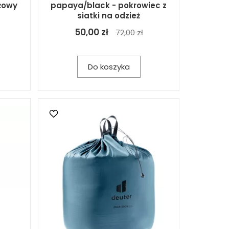
żowy
papaya/black - pokrowiec z
siatki na odzież
50,00 zł
72,00 zł
Do koszyka