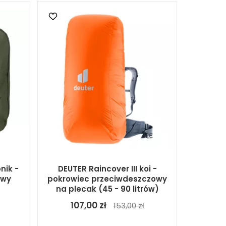
nik -
DEUTER Raincover III koi -
owy
pokrowiec przeciwdeszczowy
na plecak (45 - 90 litrów)
107,00 zł
153,00 zł