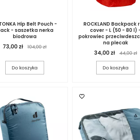
TONKA Hip Belt Pouch -
ROCKLAND Backpack r
lack - saszetka nerka
cover - L (50 - 80 l) 
biodrowa
pokrowiec przeciwdesz
na plecak
73,00 zł
104,00 zł
34,00 zł
44,00 zł
Do koszyka
Do koszyka