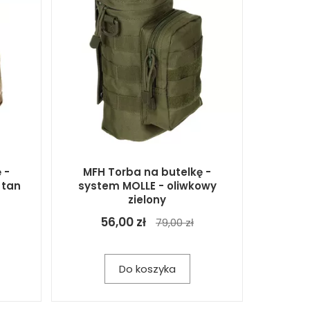
 -
MFH Torba na butelkę -
 tan
system MOLLE - oliwkowy
zielony
56,00 zł
79,00 zł
Do koszyka