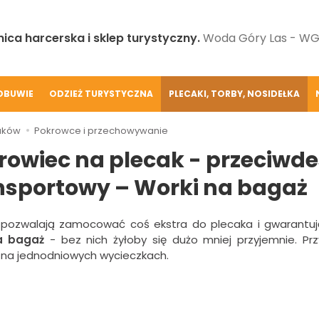
ica harcerska i sklep turystyczny.
Woda Góry Las - WGL
OBUWIE
ODZIEŻ TURYSTYCZNA
PLECAKI, TORBY, NOSIDEŁKA
aków
Pokrowce i przechowywanie
rowiec na plecak - przeciwd
nsportowy – Worki na bagaż
 pozwalają zamocować coś ekstra do plecaka i gwarantu
a bagaż
- bez nich żyłoby się dużo mniej przyjemnie. Pr
 na jednodniowych wycieczkach.