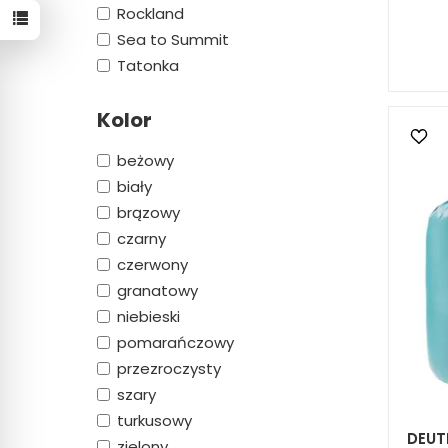
Rockland
Sea to Summit
Tatonka
Kolor
beżowy
biały
brązowy
czarny
czerwony
granatowy
niebieski
pomarańczowy
przezroczysty
szary
turkusowy
DEUTE
zielony