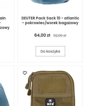
ain
DEUTER Pack Sack 10 - atlantic
-
- pokrowiec/worek bagażowy
czowy
64,00 zł
92,00 zł
Do koszyka