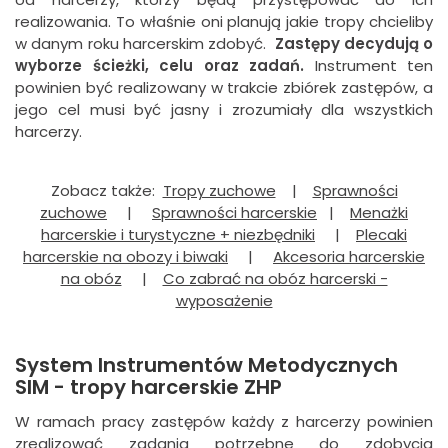
realizowania. To właśnie oni planują jakie tropy chcieliby
w danym roku harcerskim zdobyć.
Zastępy decydują o
wyborze ścieżki, celu oraz zadań.
Instrument ten
powinien być realizowany w trakcie zbiórek zastępów, a
jego cel musi być jasny i zrozumiały dla wszystkich
harcerzy.
Zobacz także:
Tropy zuchowe
|
Sprawności
zuchowe
|
Sprawności harcerskie
|
Menażki
harcerskie i turystyczne + niezbędniki
|
Plecaki
harcerskie na obozy i biwaki
|
Akcesoria harcerskie
na obóz
|
Co zabrać na obóz harcerski -
wyposażenie
System Instrumentów Metodycznych
SIM - tropy harcerskie ZHP
W ramach pracy zastępów każdy z harcerzy powinien
zrealizować zadania potrzebne do zdobycia