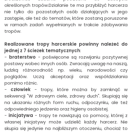
określonych tropów.Działanie te ma przybliżyć harcerza
nie tylko do pozostałych osób działających w jego
zastępie, ale też do tematów, które zostaną poruszone
w ramach zadań wypełnianych w trakcie zdobywania
tropów.
Realizowane tropy harcerskie powinny należeć do
jednej z 7 ścieżek tematycznych
:
-
braterstwo
- poświęcone są rozwijaniu pozytywnej
postawy wobec innych osób. Zwracają uwagę na naszą,
ludzką różnorodność np. wieku, narodowości czy
poglądów. Uczą akceptacji oraz współdziałania
pomimo różnic.
-
człowiek
- tropy, które można by zamknąć w
sekwencji "W zdrowym ciele, zdrowy duch". Skupiają się
na ukazaniu różnych form ruchu, odpoczynku, ale też
odpowiedniego jedzenia oraz higieny osobistej.
-
inicjatywa
- tropy te nawiązują co pomocy, której z
własnej inicjatywy może udzielić każdy harcerz. Nie
skupia się jedynie na najbliższym otoczeniu, chociaż to