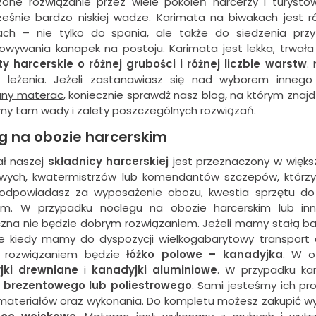
one rozwiązanie przez wiele pokoleń harcerzy i turyst
eśnie bardzo niskiej wadze. Karimata na biwakach jest r
ach – nie tylko do spania, ale także do siedzenia prz
owywania kanapek na postoju. Karimata jest lekka, trwała 
y harcerskie o różnej grubości i różnej liczbie warstw
.
 leżenia. Jeżeli zastanawiasz się nad wyborem innego
ny materac
, koniecznie sprawdź nasz blog, na którym znajd
my tam wady i zalety poszczególnych rozwiązań.
g na obozie harcerskim
ał naszej
składnicy harcerskiej
jest przeznaczony w większ
owych, kwatermistrzów lub komendantów szczepów, którz
odpowiadasz za wyposażenie obozu, kwestia sprzętu do 
em. W przypadku noclegu na obozie harcerskim lub inn
czna nie będzie dobrym rozwiązaniem. Jeżeli mamy stałą b
ale kiedy mamy do dyspozycji wielkogabarytowy transport 
 rozwiązaniem będzie
łóżko polowe – kanadyjka
. W o
jki drewniane
i
kanadyjki aluminiowe
. W przypadku k
brezentowego lub poliestrowego
. Sami jesteśmy ich p
 materiałów oraz wykonania. Do kompletu możesz zakupić w