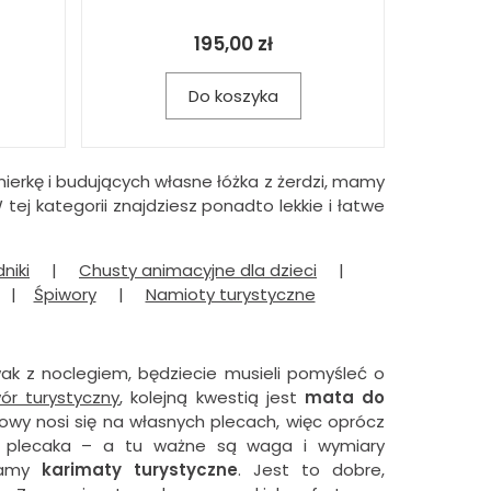
195,00 zł
Do koszyka
erkę i budujących własne łóżka z żerdzi, mamy
ej kategorii znajdziesz ponadto lekkie i łatwe
niki
|
Chusty animacyjne dla dzieci
|
|
Śpiwory
|
Namioty turystyczne
wak z noclegiem, będziecie musieli pomyśleć o
ór turystyczny
, kolejną kwestią jest
mata do
owy nosi się na własnych plecach, więc oprócz
iu plecaka – a tu ważne są waga i wymiary
adamy
karimaty turystyczne
. Jest to dobre,