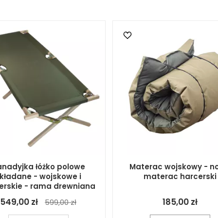
nadyjka łóżko polowe
Materac wojskowy - n
kładane - wojskowe i
materac harcerski
erskie - rama drewniana
549,00 zł
185,00 zł
599,00 zł