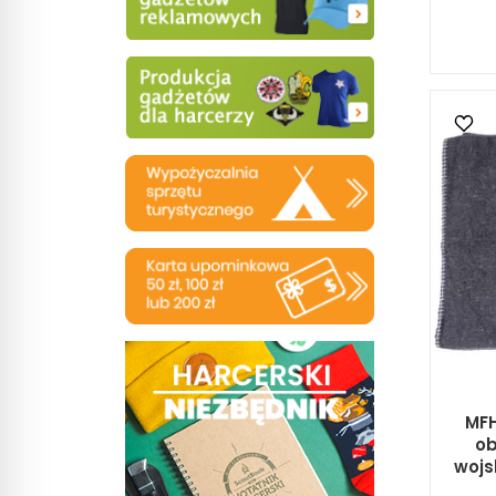
MFH
ob
wojs