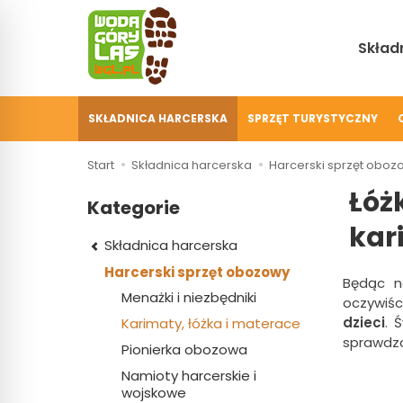
Składn
SKŁADNICA HARCERSKA
SPRZĘT TURYSTYCZNY
Start
Składnica harcerska
Harcerski sprzęt oboz
Łóż
Kategorie
kar
Składnica harcerska
Harcerski sprzęt obozowy
Będąc n
Menażki i niezbędniki
oczywiś
dzieci
. 
Karimaty, łóżka i materace
sprawdzo
Pionierka obozowa
Namioty harcerskie i
wojskowe