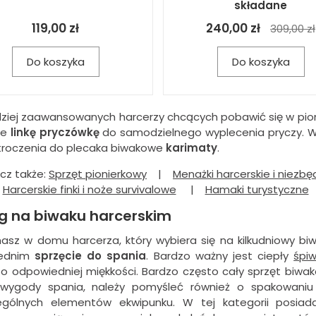
składane
119,00 zł
240,00 zł
309,00 zł
Do koszyka
Do koszyka
dziej zaawansowanych harcerzy chcących pobawić się w pioni
ie
linkę
pryczówkę
do samodzielnego wyplecenia pryczy. W t
troczenia do plecaka biwakowe
karimaty
.
cz także:
Sprzęt pionierkowy
|
Menażki harcerskie i niezbęd
Harcerskie finki i noże survivalowe
|
Hamaki turystyczne
g na biwaku harcerskim
masz w domu harcerza, który wybiera się na kilkudniowy bi
ednim
sprzęcie do spania
. Bardzo ważny jest ciepły
śpiw
o odpowiedniej miękkości. Bardzo często cały sprzęt biwak
i wygody spania, należy pomyśleć również o spakowan
ególnych elementów ekwipunku. W tej kategorii posi