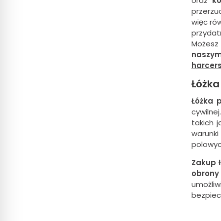
oraz
k
przerzu
więc ró
przydat
Możesz
naszym
harcers
Łóżka
Łóżka 
cywilne
takich 
warunki
polowyc
Zakup 
obrony 
umożli
bezpiec