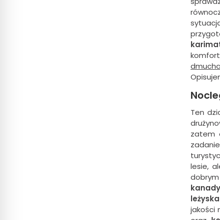
sprawdz
równocz
sytuacj
przygot
karimat
komfort
dmucha
Opisuje
Nocle
Ten dzi
drużyn
zatem 
zadani
turysty
lesie, 
dobrym
kanady
leżyska
jakości