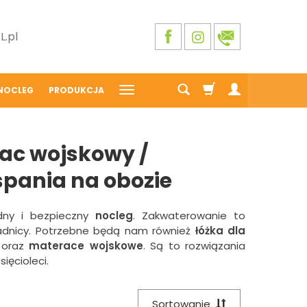
.pl
NOCLEG
PRODUKCJA
ac wojskowy /
spania na obozie
dny i bezpieczny
nocleg
. Zakwaterowanie to
kładnicy. Potrzebne będą nam również
łóżka dla
oraz
materace wojskowe
. Są to rozwiązania
ięcioleci.
Sortowanie