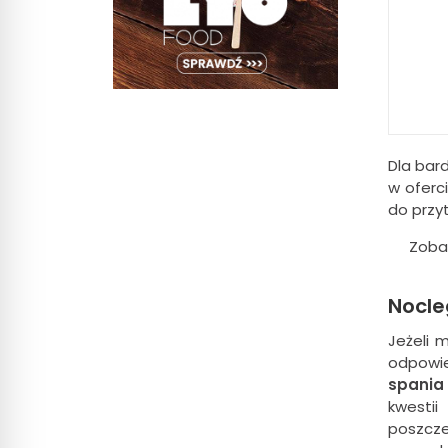
Dla bar
w oferc
do przy
Zoba
Nocle
Jeżeli 
odpowi
spania
kwesti
poszcz