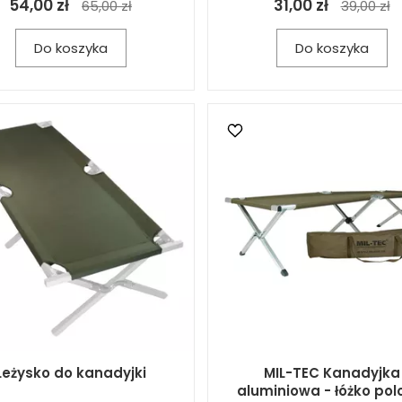
54,00 zł
31,00 zł
65,00 zł
39,00 zł
Do koszyka
Do koszyka
Leżysko do kanadyjki
MIL-TEC Kanadyjka
aluminiowa - łóżko po