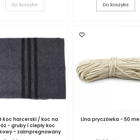
Do koszyka
Do koszyka
 Koc harcerski / koc na
Lina pryczówka - 50 me
óz - gruby i ciepły koc
kowy - zaimpregnowany