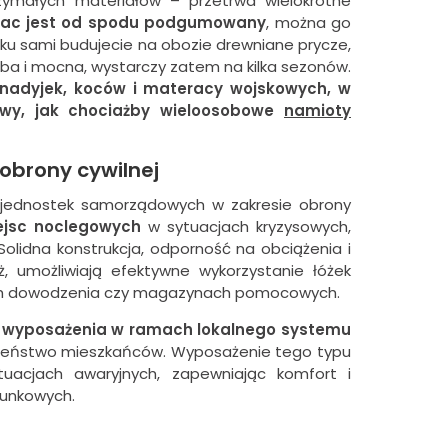
zymałych materiałów – przetrwa wielokrotne
rac jest od spodu podgumowany
, można go
sku sami budujecie na obozie drewniane prycze,
uba i mocna, wystarczy zatem na kilka sezonów.
nadyjek, koców i materacy wojskowych, w
zowy, jak chociażby wieloosobowe
namioty
obrony cywilnej
i jednostek samorządowych w zakresie obrony
ejsc noclegowych
w sytuacjach kryzysowych,
olidna konstrukcja, odporność na obciążenia i
, umożliwiają efektywne wykorzystanie łóżek
ach dowodzenia czy magazynach pomocowych.
o wyposażenia w ramach lokalnego systemu
zeństwo mieszkańców. Wyposażenie tego typu
uacjach awaryjnych, zapewniając komfort i
unkowych.