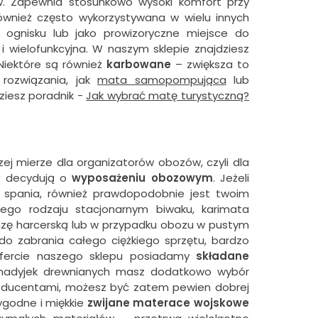
ów. Zapewnia stosunkowo wysoki komfort przy
ównież często wykorzystywana w wielu innych
y ognisku lub jako prowizoryczne miejsce do
i wielofunkcyjna. W naszym sklepie znajdziesz
 Niektóre są również
karbowane
– zwiększa to
 rozwiązania, jak
mata samopompująca
lub
ziesz poradnik -
Jak wybrać matę turystyczną?
ej mierze dla organizatorów obozów, czyli dla
y decydują o
wyposażeniu obozowym
. Jeżeli
spania, również prawdopodobnie jest twoim
ego rodzaju stacjonarnym biwaku, karimata
azę harcerską lub w przypadku obozu w pustym
do zabrania całego ciężkiego sprzętu, bardzo
fercie naszego sklepu posiadamy
składane
anadyjek drewnianych masz dodatkowo wybór
roducentami, możesz być zatem pewien dobrej
ygodne i miękkie
zwijane materace wojskowe