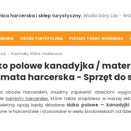
ica harcerska i sklep turystyczny.
Woda Góry Las - WGL
OBUWIE
ODZIEŻ TURYSTYCZNA
PLECAKI, TORBY, NOSIDEŁKA
owy
Karimaty, łóżka i materace
ko polowe kanadyjka / mater
imata harcerska - Sprzęt do 
a obozie harcerskim, musimy zapewnić dzieciom wygo
cie
namioty harcerskie
, które także znajdziesz w naszej s
Świetną opcją będą składane
łóżka polowe — kanadyjki
ne w harcerstwie i stosowane w wielu środowiskach od dzies