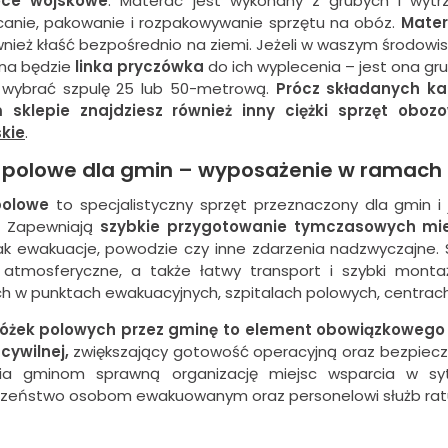
oce wojskowe
. Materac jest wykonany z grubych i wytr
canie, pakowanie i rozpakowywanie sprzętu na obóz.
Mate
wnież kłaść bezpośrednio na ziemi. Jeżeli w waszym środowi
na będzie
linka
pryczówka
do ich wyplecenia – jest ona gr
 wybrać szpulę 25 lub 50-metrową.
Prócz składanych ka
 sklepie znajdziesz również inny ciężki sprzęt obo
kie
.
 polowe dla gmin – wyposażenie w ramach 
polowe
to specjalistyczny sprzęt przeznaczony dla gmin 
j. Zapewniają
szybkie przygotowanie tymczasowych mi
jak ewakuacje, powodzie czy inne zdarzenia nadzwyczajne. S
 atmosferyczne, a także łatwy transport i szybki montaż
h w punktach ewakuacyjnych, szpitalach polowych, centr
łóżek polowych przez gminę to element obowiązkoweg
cywilnej,
zwiększający gotowość operacyjną oraz bezpiec
wia gminom sprawną organizację miejsc wsparcia w syt
zeństwo osobom ewakuowanym oraz personelowi służb rat