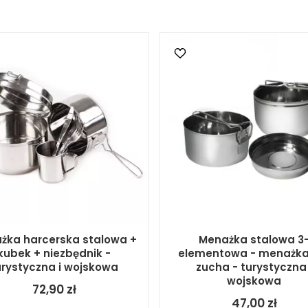
żka harcerska stalowa +
Menażka stalowa 3
kubek + niezbędnik -
elementowa - menażka
urystyczna i wojskowa
zucha - turystyczna 
wojskowa
72,90 zł
47,00 zł