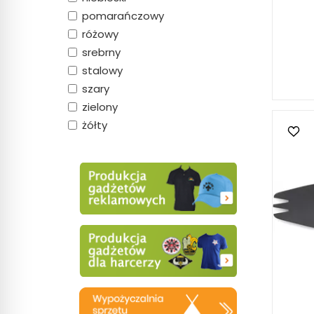
pomarańczowy
różowy
srebrny
stalowy
szary
zielony
żółty