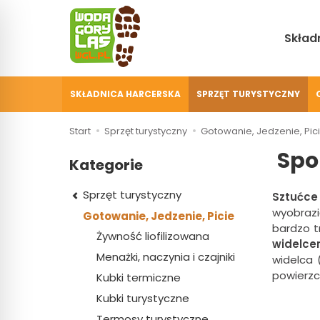
Składn
SKŁADNICA HARCERSKA
SPRZĘT TURYSTYCZNY
Start
Sprzęt turystyczny
Gotowanie, Jedzenie, Pic
Spo
Kategorie
Sprzęt turystyczny
Sztućce
wyobrazi
Gotowanie, Jedzenie, Picie
bardzo t
Żywność liofilizowana
widelce
Menażki, naczynia i czajniki
widelca 
powierzc
Kubki termiczne
Kubki turystyczne
Termosy turystyczne