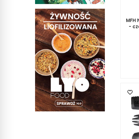
MFH N
- cz