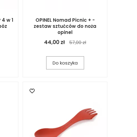
 4 w 1
OPINEL Nomad Picnic + -
bóz
zestaw sztućców do noża
opinel
44,00 zł
57,00 zł
Do koszyka