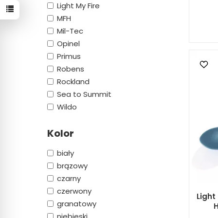
Light My Fire
MFH
Mil-Tec
Opinel
Primus
Robens
Rockland
Sea to Summit
Wildo
Kolor
biały
brązowy
czarny
czerwony
Light
granatowy
H
niebieski