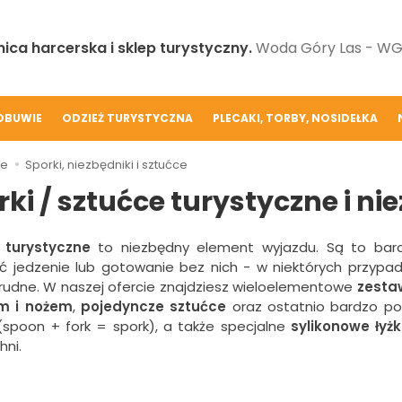
ica harcerska i sklep turystyczny.
Woda Góry Las - WGL
OBUWIE
ODZIEŻ TURYSTYCZNA
PLECAKI, TORBY, NOSIDEŁKA
ie
Sporki, niezbędniki i sztućce
rki / sztućce turystyczne i ni
 turystyczne
to niezbędny element wyjazdu. Są to bard
ć jedzenie lub gotowanie bez nich - w niektórych przypad
rudne. W naszej ofercie znajdziesz wieloelementowe
zesta
m i nożem
,
pojedyncze sztućce
oraz ostatnio bardzo po
(spoon + fork = spork), a także specjalne
sylikonowe łyżk
hni.