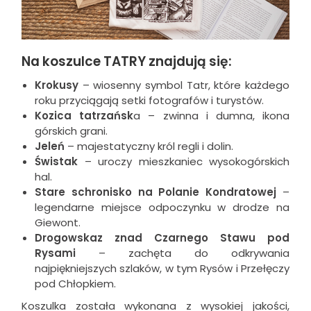
Na koszulce TATRY znajdują się:
Krokusy
– wiosenny symbol Tatr, które każdego
roku przyciągają setki fotografów i turystów.
Kozica tatrzańsk
a – zwinna i dumna, ikona
górskich grani.
Jeleń
– majestatyczny król regli i dolin.
Świstak
– uroczy mieszkaniec wysokogórskich
hal.
Stare schronisko na Polanie Kondratowej
–
legendarne miejsce odpoczynku w drodze na
Giewont.
Drogowskaz znad Czarnego Stawu pod
Rysami
– zachęta do odkrywania
najpiękniejszych szlaków, w tym Rysów i Przełęczy
pod Chłopkiem.
Koszulka została wykonana z wysokiej jakości,