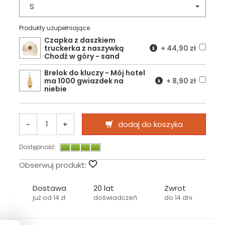
S
Produkty uzupełniające
Czapka z daszkiem
truckerka z naszywką
+
44,90 zł
Chodź w góry - sand
Brelok do kluczy - Mój hotel
ma 1000 gwiazdek na
+
8,90 zł
niebie
-
+
dodaj do koszyka
Dostępność:
Obserwuj produkt:
Dostawa
20 lat
Zwrot
już od 14 zł
doświadczeń
do 14 dni