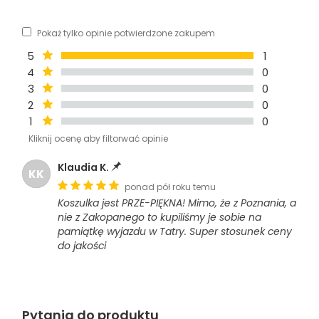
Pokaż tylko opinie potwierdzone zakupem
5
1
4
0
3
0
2
0
1
0
Kliknij ocenę aby filtorwać opinie
Klaudia K.
KK
ponad pół roku temu
Koszulka jest PRZE-PIĘKNA! Mimo, że z Poznania, a
nie z Zakopanego to kupiliśmy je sobie na
pamiątkę wyjazdu w Tatry. Super stosunek ceny
do jakości
Pytania do produktu