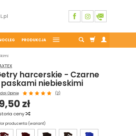
.pl
NOCLEG
PRODUKCJA
skimi
AXTEX
etry harcerskie - Czarne
 paskami niebieskimi
daj Opinię
(2)
9,50 zł
storia ceny
lor producenta (wariant)