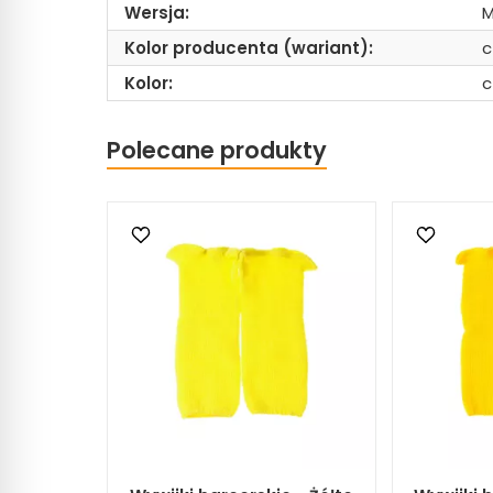
Wersja:
M
Kolor producenta (wariant):
c
Kolor:
c
Polecane produkty