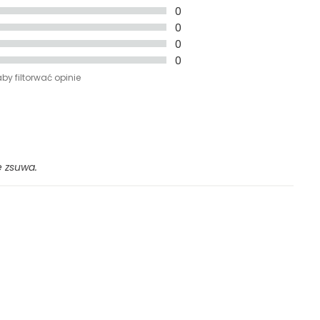
0
0
0
0
aby filtorwać opinie
e zsuwa.