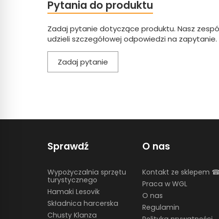
Pytania do produktu
Zadaj pytanie dotyczące produktu. Nasz zespó
udzieli szczegółowej odpowiedzi na zapytanie.
Zadaj pytanie
Sprawdź
O nas
Wypożyczalnia sprzętu
Kontakt ze sklepem 
turystycznego
Praca w WGL
Hamaki Lesovik
O nas
Składnica harcerska
Regulamin
Chusty Klanza