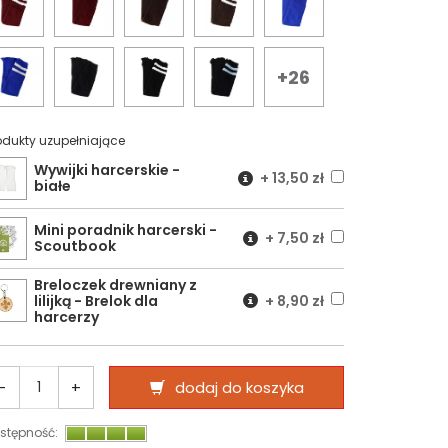
+26
odukty uzupełniające
Wywijki harcerskie -
+
13,50 zł
białe
Mini poradnik harcerski -
+
7,50 zł
Scoutbook
Breloczek drewniany z
lilijką - Brelok dla
+
8,90 zł
harcerzy
-
+
dodaj do koszyka
stępność: