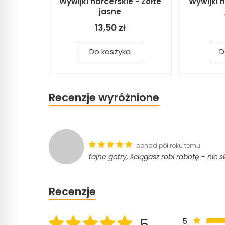
Wywijki harcerskie - Żółte
Wywijki h
jasne
13,50 zł
Do koszyka
D
Recenzje wyróżnione
ponad pół roku temu
fajne getry, ściągasz robi robotę - nic s
Recenzje
5