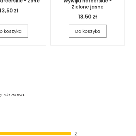
arcerskie - Żółte
Wywijki harcerskie -
Zielone jasne
13,50 zł
13,50 zł
o koszyka
Do koszyka
ię nie zsuwa.
2