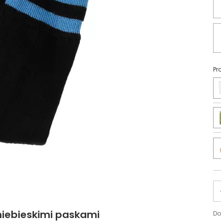
Pr
 niebieskimi paskami
Do