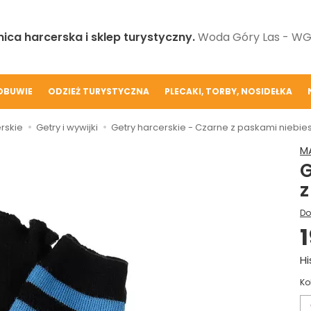
ica harcerska i sklep turystyczny.
Woda Góry Las - WGL
OBUWIE
ODZIEŻ TURYSTYCZNA
PLECAKI, TORBY, NOSIDEŁKA
rskie
Getry i wywijki
Getry harcerskie - Czarne z paskami niebie
M
G
z
Do
1
Hi
Ko