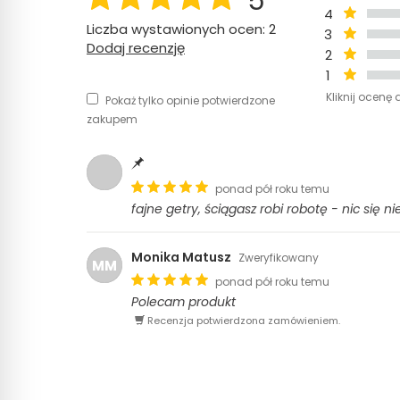
5
4
Liczba wystawionych ocen: 2
3
Dodaj recenzję
2
1
Kliknij ocenę 
Pokaż tylko opinie potwierdzone
zakupem
ponad pół roku temu
fajne getry, ściągasz robi robotę - nic się ni
Monika Matusz
Zweryfikowany
MM
ponad pół roku temu
Polecam produkt
Recenzja potwierdzona zamówieniem.