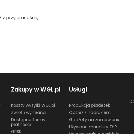
ł z przyjemnością
Zakupy w WGL.pl
Usługi
Do
☎
Koszty wysyłki WGL.pl
Produkcja plakietek
Zwrot i wymiana
Odzież z nadrukiem
Dostępne formy
Gadżety na zamówienie
płatności
Używane mundury ZHP
GPSR