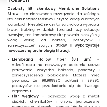
II OESF011
Osobisty filtr słomkowy Membrane Solutions
Straw II
to niezawodne rozwiązanie dla każdego,
kto ceni bezpieczeństwo i czystą wodę w każdych
warunkach. Niezależnie czy to survivalowa wyprawa,
biwak, trekking w dzikich terenach czy sytuacja
awaryjna, ten kompaktowy filtr pozwala cieszyć się
wodą wolną od bakterii, pasożytów i
zanieczyszczeń stałych.
Straw II wykorzystuje
nowoczesną technologię filtracji:
Membrana Hollow Fiber (0,1 µm)
–
mikrofiltracja na najwyższym poziomie usuwa
praktycznie wszystkie bakterie, pasożyty i
zanieczyszczenia biologiczne. Możesz mieć
pewność, że 99,99999% bakterii i 99,99%
pasożytów nie przedostanie się do Twojego
organizmu.
Filtr węglowy
– oczyszcza wodę z metali
ciężkich, chemikaliów i chloru, jednocześnie
poprawiając jej smak i zapach. Woda staje się