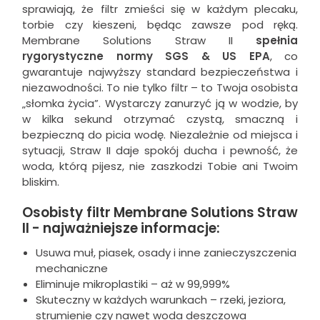
sprawiają, że filtr zmieści się w każdym plecaku,
torbie czy kieszeni, będąc zawsze pod ręką.
Membrane Solutions Straw II
spełnia
rygorystyczne normy SGS & US EPA
, co
gwarantuje najwyższy standard bezpieczeństwa i
niezawodności. To nie tylko filtr – to Twoja osobista
„słomka życia”. Wystarczy zanurzyć ją w wodzie, by
w kilka sekund otrzymać czystą, smaczną i
bezpieczną do picia wodę. Niezależnie od miejsca i
sytuacji, Straw II daje spokój ducha i pewność, że
woda, którą pijesz, nie zaszkodzi Tobie ani Twoim
bliskim.
Osobisty filtr Membrane Solutions Straw
II - najważniejsze informacje:
Usuwa muł, piasek, osady i inne zanieczyszczenia
mechaniczne
Eliminuje mikroplastiki – aż w 99,999%
Skuteczny w każdych warunkach – rzeki, jeziora,
strumienie czy nawet woda deszczowa