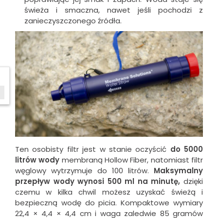
świeża i smaczna, nawet jeśli pochodzi z
zanieczyszczonego źródła.
W ostatnich 30 dniach produktem interesują się
152
osoby.
Ten osobisty filtr jest w stanie oczyścić
do 5000
litrów wody
membraną Hollow Fiber, natomiast filtr
węglowy wytrzymuje do 100 litrów.
Maksymalny
przepływ wody wynosi 500 ml na minutę,
dzięki
czemu w kilka chwil możesz uzyskać świeżą i
bezpieczną wodę do picia. Kompaktowe wymiary
22,4 × 4,4 × 4,4 cm i waga zaledwie 85 gramów