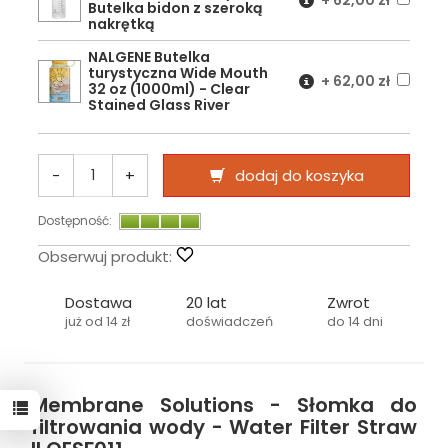
+
62,00 zł
Butelka bidon z szeroką
nakrętką
NALGENE Butelka
turystyczna Wide Mouth
+
62,00 zł
32 oz (1000ml) - Clear
Stained Glass River
-
+
dodaj do koszyka
Dostępność:
Obserwuj produkt:
Dostawa
20 lat
Zwrot
już od 14 zł
doświadczeń
do 14 dni
Membrane Solutions - Słomka do
filtrowania wody - Water Filter Straw