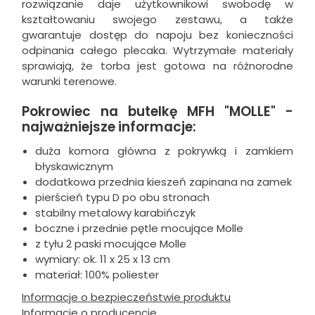
rozwiązanie daje użytkownikowi swobodę w
kształtowaniu swojego zestawu, a także
gwarantuje dostęp do napoju bez konieczności
odpinania całego plecaka. Wytrzymałe materiały
sprawiają, że torba jest gotowa na różnorodne
warunki terenowe.
Pokrowiec na butelkę MFH "MOLLE" -
najważniejsze informacje:
duża komora główna z pokrywką i zamkiem
błyskawicznym
dodatkowa przednia kieszeń zapinana na zamek
pierścień typu D po obu stronach
stabilny metalowy karabińczyk
boczne i przednie pętle mocujące Molle
z tyłu 2 paski mocujące Molle
wymiary: ok. 11 x 25 x 13 cm
materiał: 100% poliester
Informacje o bezpieczeństwie produktu
Informacje o producencie