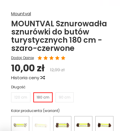
Mountval
MOUNTVAL Sznurowadła
sznurówki do butów
turystycznych 180 cm -
szaro-czerwone
Dodaj Opinię
10,00 zł
12,99 zł
Historia ceny
Długość
120 cm
180 cm
90 cm
Kolor producenta (wariant)