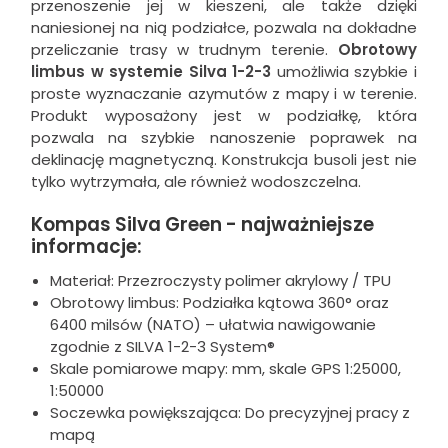
przenoszenie jej w kieszeni, ale także dzięki
naniesionej na nią podziałce, pozwala na dokładne
przeliczanie trasy w trudnym terenie.
Obrotowy
limbus w systemie Silva 1-2-3
umożliwia szybkie i
proste wyznaczanie azymutów z mapy i w terenie.
Produkt wyposażony jest w podziałkę, która
pozwala na szybkie nanoszenie poprawek na
deklinację magnetyczną. Konstrukcja busoli jest nie
tylko wytrzymała, ale również wodoszczelna.
Kompas Silva Green - najważniejsze
informacje:
Materiał: Przezroczysty polimer akrylowy / TPU
Obrotowy limbus: Podziałka kątowa 360° oraz
6400 milsów (NATO) – ułatwia nawigowanie
zgodnie z SILVA 1-2-3 System®
Skale pomiarowe mapy: mm, skale GPS 1:25000,
1:50000
Soczewka powiększająca: Do precyzyjnej pracy z
mapą