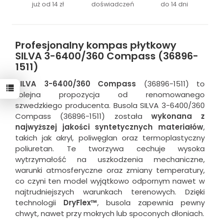
już od 14 zł
doświadczeń
do 14 dni
Profesjonalny kompas płytkowy
SILVA 3-6400/360 Compass (36896-
1511)
SILVA 3-6400/360 Compass
(36896-1511) to
kolejna propozycja od renomowanego
szwedzkiego producenta. Busola SILVA 3-6400/360
Compass (36896-1511) została
wykonana z
najwyższej jakości syntetycznych materiałów
,
takich jak akryl, poliwęglan oraz termoplastyczny
poliuretan. Te tworzywa cechuje wysoka
wytrzymałość na uszkodzenia mechaniczne,
warunki atmosferyczne oraz zmiany temperatury,
co czyni ten model wyjątkowo odpornym nawet w
najtrudniejszych warunkach terenowych. Dzięki
technologii
DryFlex™
, busola zapewnia pewny
chwyt, nawet przy mokrych lub spoconych dłoniach.