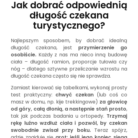
Jak dobrać odpowiednią
długość czekana
turystycznego?
Najlepszym sposobem, by dobrać idealną
długość czekana, jest
przymierzenie go
osobiście.
Każdy z nas ma nieco inną budowę
ciała – długość ramion, proporcje tułowia czy
nóg – dlatego sztywne przeliczanie wzrostu na
długość czekana często się nie sprawdza.
Zamiast kierować się tabelkami, wykonaj prosty
test praktyczny:
chwyć czekan
(lub coś co
masz w domu, np. kije trekkingowe)
za głowicę
od góry, całą dłonią, a następnie stań prosto
,
tak jak podczas badania u ortopedy.
Trzymaj
rękę luźno wzdłuż ciała i pozwól, by czekan
swobodnie zwisał przy boku.
Teraz spójrz,
gdzie znajduje się
grot: jeśli jego koniec sięga