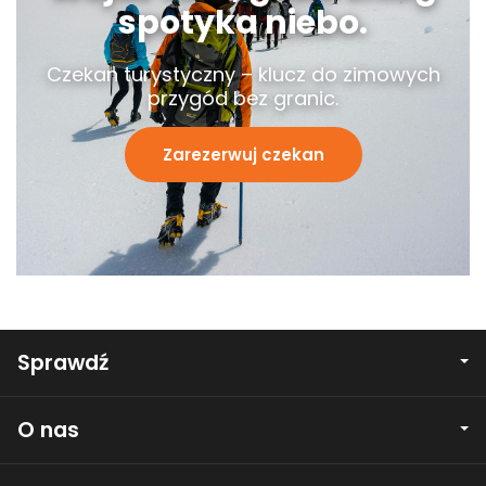
spotyka niebo.
Czekan turystyczny – klucz do zimowych
przygód bez granic.
Zarezerwuj czekan
Sprawdź
O nas