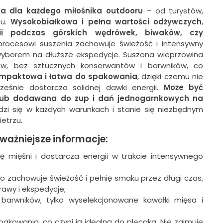
ka dla każdego miłośnika outdooru
– od turystów,
tu.
Wysokobiałkowa i pełna wartości odżywczych
,
gii podczas górskich wędrówek, biwaków, czy
 procesowi suszenia zachowuje świeżość i intensywny
 wyborem na dłuższe ekspedycje. Suszona wieprzowina
ków, bez sztucznych konserwantów i barwników, co
ompaktowa i łatwa do spakowania
, dzięki czemu nie
ześnie dostarcza solidnej dawki energii.
Może być
 lub dodawana do zup i dań jednogarnkowych na
zi się w każdych warunkach i stanie się niezbędnym
etrzu.
jważniejsze informacje:
ę mięśni i dostarcza energii w trakcie intensywnego
o zachowuje świeżość i pełnię smaku przez długi czas,
rawy i ekspedycje;
arwników, tylko wyselekcjonowane kawałki mięsa i
pakowania, co czyni ją idealną do plecaka. Nie zajmuje