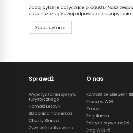
Zadaj pytanie dotyczące produktu. Nasz zespó
udzieli szczegółowej odpowiedzi na zapytanie.
Zadaj pytanie
Sprawdź
O nas
Wypożyczalnia sprzętu
Kontakt ze sklepem 
turystycznego
Praca w WGL
Hamaki Lesovik
O nas
Składnica harcerska
Regulamin
Chusty Klanza
Polityka prywatności
Żywność liofilizowana
Blog WGL.pl