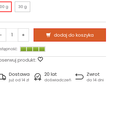
100 g
30 g
-
+
dodaj do koszyka
stępność:
serwuj produkt:
Dostawa
20 lat
Zwrot
już od 14 zł
doświadczeń
do 14 dni