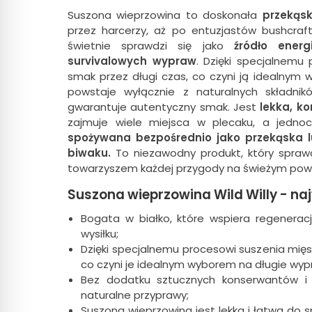
Suszona wieprzowina to doskonała
przekąs
przez harcerzy, aż po entuzjastów bushcraf
świetnie sprawdzi się jako
źródło ener
survivalowych wypraw
. Dzięki specjalnemu
smak przez długi czas, co czyni ją idealnym
powstaje wyłącznie z naturalnych składni
gwarantuje autentyczny smak. Jest
lekka, k
zajmuje wiele miejsca w plecaku, a jednoc
spożywana bezpośrednio jako przekąska
biwaku.
To niezawodny produkt, który sprawd
towarzyszem każdej przygody na świeżym powi
Suszona wieprzowina Wild Willy - na
Bogata w białko, które wspiera regeneracj
wysiłku;
Dzięki specjalnemu procesowi suszenia mięs
co czyni je idealnym wyborem na długie wyp
Bez dodatku sztucznych konserwantów i b
naturalne przyprawy;
Suszona wieprzowina jest lekka i łatwa do s