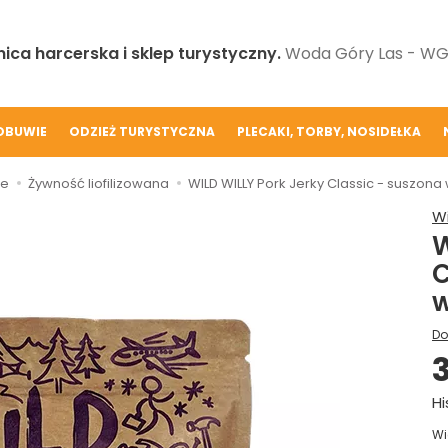
ica harcerska i sklep turystyczny.
Woda Góry Las - WGL
OBUWIE
ODZIEŻ TURYSTYCZNA
PLECAKI, TORBY, NOSIDEŁKA
ie
Żywność liofilizowana
WILD WILLY Pork Jerky Classic - suszona
Wi
W
C
w
Do
3
Hi
Wi