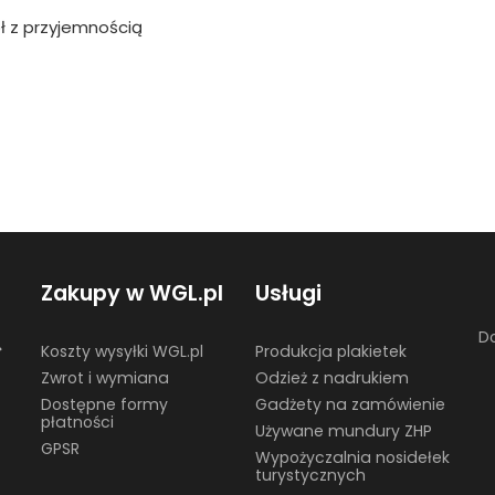
ł z przyjemnością
Zakupy w WGL.pl
Usługi
Do
☎
Koszty wysyłki WGL.pl
Produkcja plakietek
Zwrot i wymiana
Odzież z nadrukiem
Dostępne formy
Gadżety na zamówienie
płatności
Używane mundury ZHP
GPSR
Wypożyczalnia nosidełek
turystycznych