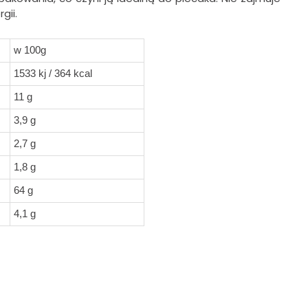
gii.
w 100g
1533 kj / 364 kcal
11 g
3,9 g
2,7 g
1,8 g
64 g
4,1 g