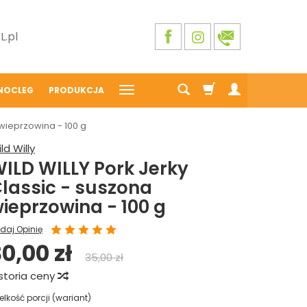
.pl
NOCLEG
PRODUKCJA
 wieprzowina - 100 g
ld Willy
ILD WILLY Pork Jerky
lassic - suszona
ieprzowina - 100 g
daj Opinię
0,00 zł
35,00 zł
storia ceny
elkość porcji (wariant)