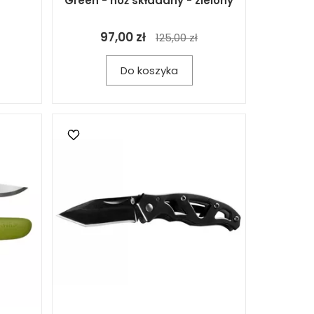
Green - nóż składany - zielony
97,00 zł
125,00 zł
Do koszyka