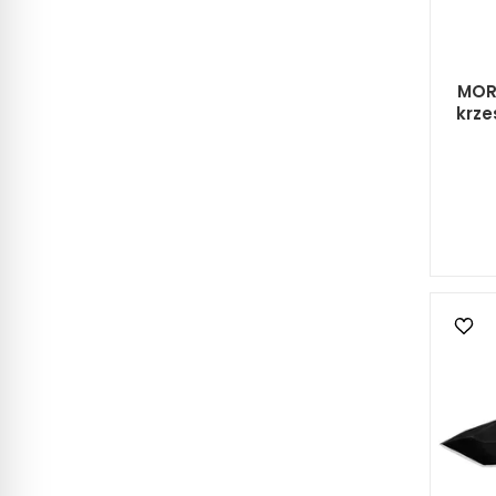
MORA
krze