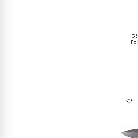
GE
Fol