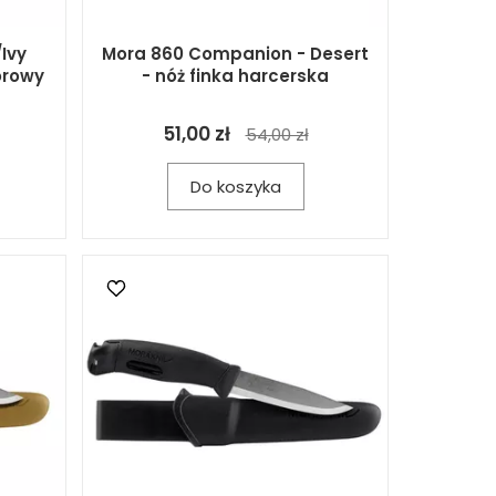
Ivy
Mora 860 Companion - Desert
orowy
- nóż finka harcerska
51,00 zł
54,00 zł
Do koszyka