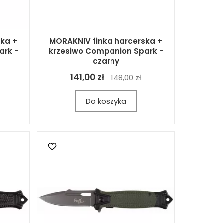
ska +
MORAKNIV finka harcerska +
ark -
krzesiwo Companion Spark -
czarny
141,00 zł
148,00 zł
Do koszyka