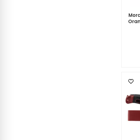
Mora
Oran