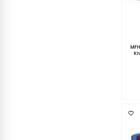
MFH
Kn