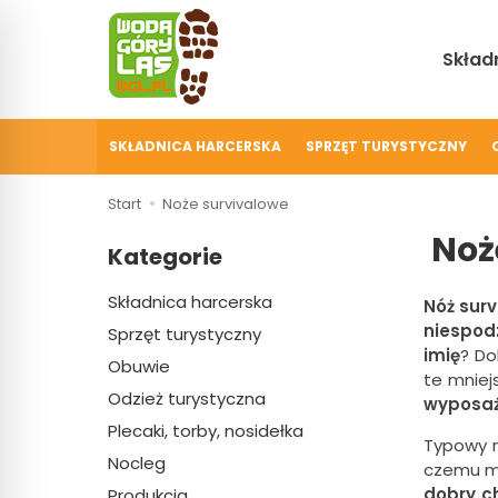
Składn
SKŁADNICA HARCERSKA
SPRZĘT TURYSTYCZNY
Start
Noże survivalowe
Noż
Kategorie
Składnica harcerska
Nóż sur
niespod
Sprzęt turystyczny
imię
? Do
Obuwie
te mniej
Odzież turystyczna
wyposaż
Plecaki, torby, nosidełka
Typowy n
Nocleg
czemu mo
dobry c
Produkcja