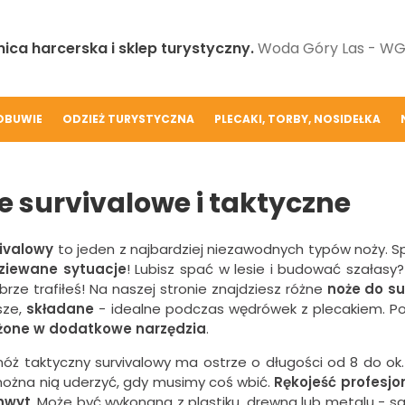
ica harcerska i sklep turystyczny.
Woda Góry Las - WGL
OBUWIE
ODZIEŻ TURYSTYCZNA
PLECAKI, TORBY, NOSIDEŁKA
e survivalowe i taktyczne
vivalowy
to jeden z najbardziej niezawodnych typów noży. S
ziewane sytuacje
! Lubisz spać w lesie i budować szałas
brze trafiłeś! Na naszej stronie znajdziesz różne
noże do su
sze,
składane
- idealne podczas wędrówek z plecakiem. Pon
one w dodatkowe narzędzia
.
óż taktyczny survivalowy ma ostrze o długości od 8 do ok.
żna nią uderzyć, gdy musimy coś wbić.
Rękojeść profesj
hwyt
. Może być wykonana z plastiku, drewna lub metalu - s