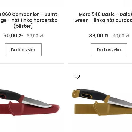
 860 Companion - Burnt
Mora 546 Basic - Dala/
ge - nóż finka harcerska
Green - finka nóż outdo
(blister)
60,00 zł
38,00 zł
63,00 zł
40,00 zł
Do koszyka
Do koszyka