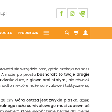
.pl
NOCLEG
PRODUKCJA
prawdzi się wszędzie tam, gdzie czekają na nasz
y? A może po prostu
bushcraft to twoje drugie
rvivalu
: duże,
z głowniami stałymi
, ale również
adto niektóre noże survivalowe i taktyczne są
 20 cm.
Góra ostrza jest zwykle płaska
, dzięki
onalnego noża survivalowego musi zapewniać
am wybierz, które wykończenie będzie dla Ciebie