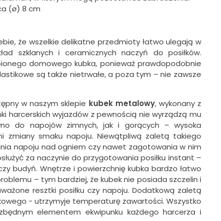
ca (ø) 8 cm
ebie, że wszelkie delikatne przedmioty łatwo ulegają w
kład szklanych i ceramicznych naczyń do posiłków.
ubionego domowego kubka, ponieważ prawdopodobnie
plastikowe są także nietrwałe, a poza tym – nie zawsze
tępny w naszym sklepie
kubek metalowy
, wykonany z
runki harcerskich wyjazdów z pewnością nie wyrządzą mu
no do napojów zimnych, jak i gorących – wysoka
i zmiany smaku napoju. Niewątpliwą zaletą takiego
ania napoju nad ogniem czy nawet zagotowania w nim
łużyć za naczynie do przygotowania posiłku instant –
l czy budyń. Wnętrze i powierzchnię kubka bardzo łatwo
problemu – tym bardziej, że kubek nie posiada szczelin i
ażone resztki posiłku czy napoju. Dodatkową zaletą
astikowego - utrzymyje temperaturę zawartości. Wszystko
iezbędnym elementem ekwipunku każdego harcerza i