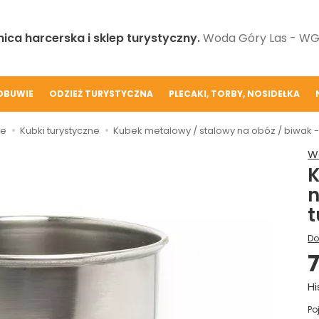
ica harcerska i sklep turystyczny.
Woda Góry Las - WGL
OBUWIE
ODZIEŻ TURYSTYCZNA
PLECAKI, TORBY, NOSIDEŁKA
ie
Kubki turystyczne
Kubek metalowy / stalowy na obóz / biwak - 4
W
K
n
t
Do
7
Hi
Po