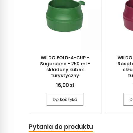
WILDO FOLD-A-CUP -
WILDO
Sugarcane - 250 ml -
Raspbe
składany kubek
skł
turystyczny
t
16,00 zł
Do koszyka
D
Pytania do produktu