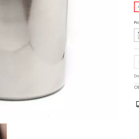
Pr
Do
Ob