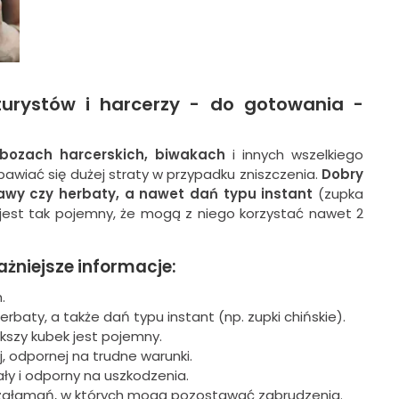
 turystów i harcerzy - do gotowania -
obozach harcerskich, biwakach
i innych wszelkiego
obawiać się dużej straty w przypadku zniszczenia.
Dobry
kawy czy herbaty, a nawet dań typu instant
(zupka
w jest tak pojemny, że mogą z niego korzystać nawet 2
żniejsze informacje:
.
rbaty, a także dań typu instant (np. zupki chińskie).
kszy kubek jest pojemny.
j, odpornej na trudne warunki.
ały i odporny na uszkodzenia.
 i załamań, w których mogą pozostawać zabrudzenia.