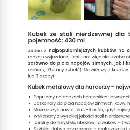
Kubek ze stali nierdzewnej dla
pojemność: 430 ml
Jeden z
najpopularniejszych kubków na 
rodzaju wyjazdach. Jest tani, więc nie trzeba 
zarówno do picia napojów zimnych, jak i 
chińska, "Gorący kubek"). Największy z kubkó
lub 3 osoby!
Kubek metalowy dla harcerzy - najwa
Popularny na obozach harcerskich i biwakach
Doskonały do picia napojów zimnych, kawy, he
Może służyć nawet dla 2–3 osób, gdyż najwię
Wykonany z wysokiej jakości stali nierdzewne
Idealny do turystyki, obozów i biwaków – trw
Szybkie i łatwe czyszczenie – brak szczelin