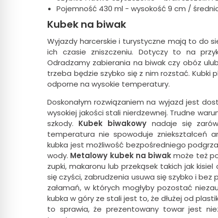
Pojemność 430 ml - wysokość 9 cm / średni
Kubek na biwak
Wyjazdy harcerskie i turystyczne mają to do si
ich czasie zniszczeniu. Dotyczy to na przy
Odradzamy zabierania na biwak czy obóz ul
trzeba będzie szybko się z nim rozstać. Kubki 
odporne na wysokie temperatury.
Doskonałym rozwiązaniem na wyjazd jest dos
wysokiej jakości stali nierdzewnej. Trudne wa
szkody.
Kubek biwakowy
nadaje się zarów
temperatura nie spowoduje zniekształceń an
kubka jest możliwość bezpośredniego podgrz
wody.
Metalowy kubek na biwak
może też pos
zupki, makaronu lub przekąsek takich jak kisie
się czyści, zabrudzenia usuwa się szybko i bez 
załamań, w których mogłyby pozostać niezauw
kubka w góry ze stali jest to, że dłużej od pl
to sprawia, że prezentowany towar jest n