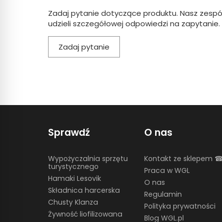
Zadaj pytanie dotyczące produktu. Nasz zespó
udzieli szczegółowej odpowiedzi na zapytanie.
Zadaj pytanie
Sprawdź
O nas
Wypożyczalnia sprzętu
Kontakt ze sklepem 
turystycznego
Praca w WGL
Hamaki Lesovik
O nas
Składnica harcerska
Regulamin
Chusty Klanza
Polityka prywatności
Żywność liofilizowana
Blog WGL.pl