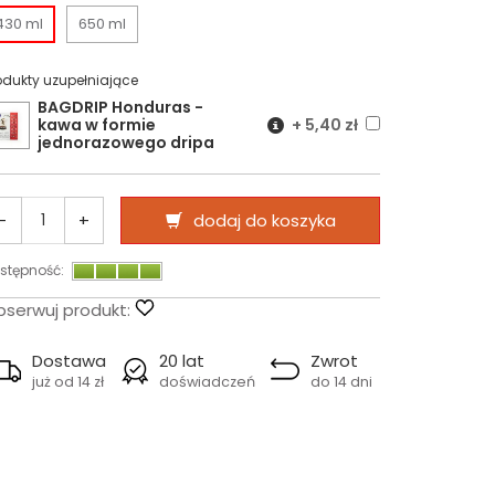
430 ml
650 ml
odukty uzupełniające
BAGDRIP Honduras -
kawa w formie
+
5,40 zł
jednorazowego dripa
-
+
dodaj do koszyka
stępność:
serwuj produkt:
Dostawa
20 lat
Zwrot
już od 14 zł
doświadczeń
do 14 dni