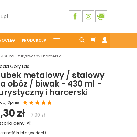
.pl
NOCLEG
PRODUKCJA
30 ml - turystyczny i harcerski
oda Góry Las
ubek metalowy / stalowy
a obóz / biwak - 430 ml -
urystyczny i harcerski
daj Opinię
,30 zł
7,90 zł
storia ceny
jemność kubka (wariant)