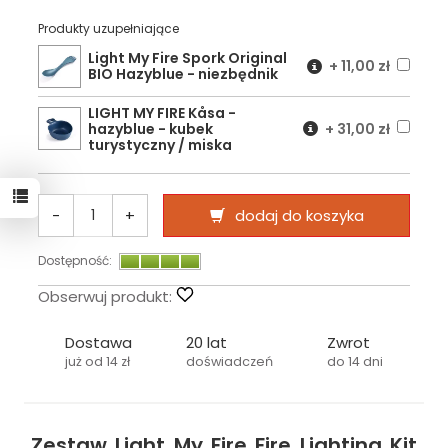
Produkty uzupełniające
Light My Fire Spork Original
+
11,00 zł
BIO Hazyblue - niezbędnik
LIGHT MY FIRE Kåsa -
hazyblue - kubek
+
31,00 zł
turystyczny / miska
-
+
dodaj do koszyka
Dostępność:
Obserwuj produkt:
Dostawa
20 lat
Zwrot
już od 14 zł
doświadczeń
do 14 dni
Zestaw Light My Fire Fire Lighting Kit