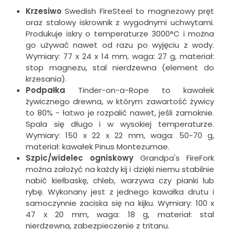
Krzesiwo
Swedish FireSteel to magnezowy pręt
oraz stalowy iskrownik z wygodnymi uchwytami.
Produkuje iskry o temperaturze 3000°C i można
go używać nawet od razu po wyjęciu z wody.
Wymiary: 77 x 24 x 14 mm, waga: 27 g, materiał:
stop magnezu, stal nierdzewna (element do
krzesania).
Podpałka
Tinder-on-a-Rope to kawałek
żywicznego drewna, w którym zawartość żywicy
to 80% - łatwo je rozpalić nawet, jeśli zamoknie.
Spala się długo i w wysokiej temperaturze.
Wymiary: 150 x 22 x 22 mm, waga: 50-70 g,
materiał: kawałek Pinus Montezumae.
Szpic/widelec ogniskowy
Grandpa's FireFork
można założyć na każdy kij i dzięki niemu stabilnie
nabić kiełbaskę, chleb, warzywa czy pianki lub
rybę. Wykonany jest z jednego kawałka drutu i
samoczynnie zaciska się na kijku. Wymiary: 100 x
47 x 20 mm, waga: 18 g, materiał: stal
nierdzewna, zabezpieczenie z tritanu.