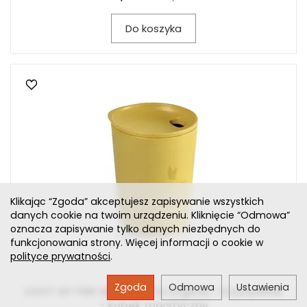
Do koszyka
Klikając “Zgoda” akceptujesz zapisywanie wszystkich
danych cookie na twoim urządzeniu. Kliknięcie “Odmowa”
oznacza zapisywanie tylko danych niezbędnych do
funkcjonowania strony. Więcej informacji o cookie w
polityce prywatności
.
Zgoda
Odmowa
Ustawienia
LIGHT MY FIRE MyCup´n Lid original - mustyellow
- kubek turystyczny