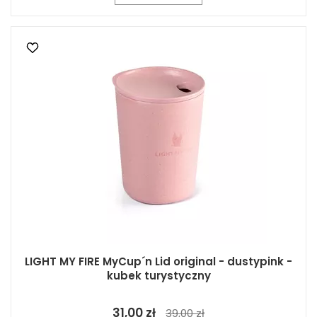
LIGHT MY FIRE MyCup´n Lid original - dustypink -
kubek turystyczny
31,00 zł
39,00 zł