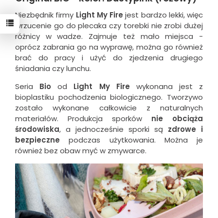
Niezbędnik firmy
Light My Fire
jest bardzo lekki, więc
wrzucenie go do plecaka czy torebki nie zrobi dużej
różnicy w wadze. Zajmuje też mało miejsca -
oprócz zabrania go na wyprawę, można go również
brać do pracy i użyć do zjedzenia drugiego
śniadania czy lunchu.
Seria
Bio
od
Light My Fire
wykonana jest z
bioplastiku pochodzenia biologicznego. Tworzywo
zostało wykonane całkowicie z naturalnych
materiałów. Produkcja sporków
nie obciąża
środowiska
, a jednocześnie sporki są
zdrowe i
bezpieczne
podczas użytkowania. Można je
również bez obaw myć w zmywarce.