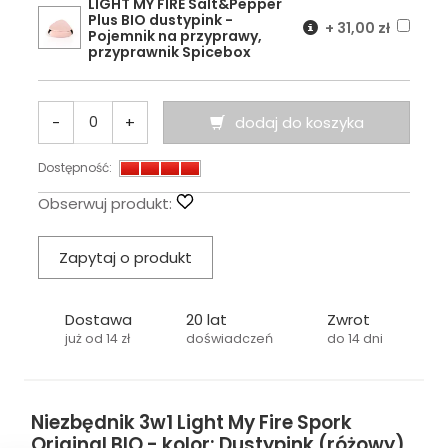
LIGHT MY FIRE Salt&Pepper
Plus BIO dustypink -
+
31,00 zł
Pojemnik na przyprawy,
przyprawnik Spicebox
-
+
dodaj do koszyka
Dostępność:
Obserwuj produkt:
Zapytaj o produkt
Dostawa
20 lat
Zwrot
już od 14 zł
doświadczeń
do 14 dni
Niezbędnik 3w1 Light My Fire Spork
Original BIO - kolor: Dustypink (różowy)