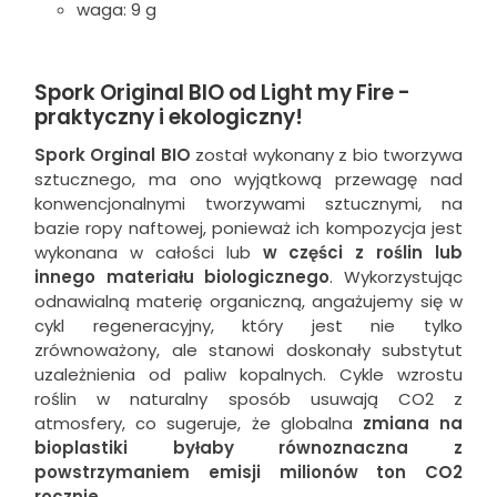
waga: 9 g
Spork Original BIO od Light my Fire -
praktyczny i ekologiczny!
Spork Orginal BIO
został wykonany z bio tworzywa
sztucznego, ma ono wyjątkową przewagę nad
konwencjonalnymi tworzywami sztucznymi, na
bazie ropy naftowej, ponieważ ich kompozycja jest
wykonana w całości lub
w części z roślin lub
innego materiału biologicznego
. Wykorzystując
odnawialną materię organiczną, angażujemy się w
cykl regeneracyjny, który jest nie tylko
zrównoważony, ale stanowi doskonały substytut
uzależnienia od paliw kopalnych. Cykle wzrostu
roślin w naturalny sposób usuwają CO2 z
atmosfery, co sugeruje, że globalna
zmiana na
bioplastiki byłaby równoznaczna z
powstrzymaniem emisji milionów ton CO2
rocznie
.