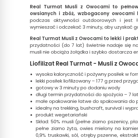
Real Turmat Musli z Owocami to pełnow
owsianych i zbóż, wzbogacony owocami l
podczas aktywności outdoorowych i jest
wymieszać i odczekać 3 minuty, aby uzyskać g
Real Turmat Musli z Owocami to lekki i prak
przydatności (do 7 lat) świetnie nadaje się na
musli nie obciąża żołądka i szybko dostarcza en
Liofilizat Real Turmat - Musli z Owo
wysoka kaloryczność i pożywny posiłek w fo
lekki posiłek liofilizowany – 177 g przed pr
gotowy w 3 minuty po dodaniu wody
długi termin przydatności do spożycia – 7 la
małe opakowanie łatwe do spakowania do 
idealny na trekking, bushcraft, survival i w
produkt wegetariański
Skład: 50% musli (pełne ziarno pszenicy, pł
pełne ziarno żyta, owies mielony na kamienn
0,9% truskawki, sól, otręby pszenne, ekstra