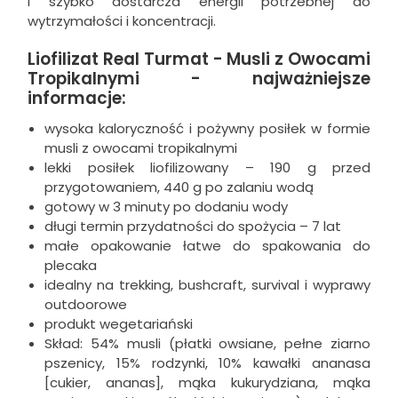
i szybko dostarcza energii potrzebnej do
wytrzymałości i koncentracji.
Liofilizat Real Turmat - Musli z Owocami
Tropikalnymi - najważniejsze
informacje:
wysoka kaloryczność i pożywny posiłek w formie
musli z owocami tropikalnymi
lekki posiłek liofilizowany – 190 g przed
przygotowaniem, 440 g po zalaniu wodą
gotowy w 3 minuty po dodaniu wody
długi termin przydatności do spożycia – 7 lat
małe opakowanie łatwe do spakowania do
plecaka
idealny na trekking, bushcraft, survival i wyprawy
outdoorowe
produkt wegetariański
Skład: 54% musli (płatki owsiane, pełne ziarno
pszenicy, 15% rodzynki, 10% kawałki ananasa
[cukier, ananas], mąka kukurydziana, mąka