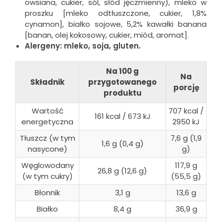
owsiana, cukier, sól, słód jęczmienny), mleko w
proszku [mleko odtłuszczone, cukier, 1,8%
cynamon], białko sojowe, 5,2% kawałki banana
[banan, olej kokosowy, cukier, miód, aromat].
Alergeny: mleko, soja, gluten.
Na 100 g
Na
Składnik
przygotowanego
porcję
produktu
Wartość
707 kcal /
161 kcal / 673 kJ
energetyczna
2950 kJ
Tłuszcz (w tym
7,6 g (1,9
1,6 g (0,4 g)
nasycone)
g)
Węglowodany
117,9 g
26,8 g (12,6 g)
(w tym cukry)
(55,5 g)
Błonnik
3,1 g
13,6 g
Białko
8,4 g
36,9 g