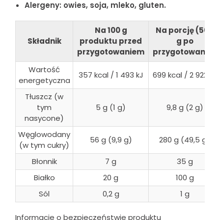
Alergeny: owies, soja, mleko, gluten.
Na 100 g
Na porcję (500
Składnik
produktu przed
g po
przygotowaniem
przygotowaniu)
Wartość
357 kcal / 1 493 kJ
699 kcal / 2 922 kJ
energetyczna
Tłuszcz (w
tym
5 g (1 g)
9,8 g (2 g)
nasycone)
Węglowodany
56 g (9,9 g)
280 g (49,5 g)
(w tym cukry)
Błonnik
7 g
35 g
Białko
20 g
100 g
Sól
0,2 g
1 g
Informacje o bezpieczeństwie produktu