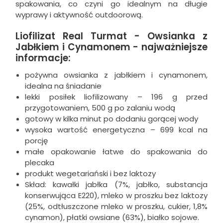
spakowania, co czyni go idealnym na długie
wyprawy i aktywność outdoorową.
Liofilizat Real Turmat - Owsianka z
Jabłkiem i Cynamonem - najważniejsze
informacje:
pożywna owsianka z jabłkiem i cynamonem,
idealna na śniadanie
lekki posiłek liofilizowany – 196 g przed
przygotowaniem, 500 g po zalaniu wodą
gotowy w kilka minut po dodaniu gorącej wody
wysoka wartość energetyczna – 699 kcal na
porcję
małe opakowanie łatwe do spakowania do
plecaka
produkt wegetariański i bez laktozy
Skład: kawałki jabłka (7%, jabłko, substancja
konserwująca E220), mleko w proszku bez laktozy
(25%, odtłuszczone mleko w proszku, cukier, 1,8%
cynamon), płatki owsiane (63%), białko sojowe.