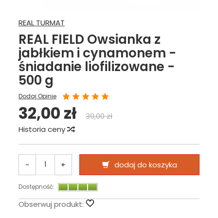
REAL TURMAT
REAL FIELD Owsianka z
jabłkiem i cynamonem -
śniadanie liofilizowane -
500 g
Dodaj Opinię
32,00 zł
39,00 zł
Historia ceny
-
+
dodaj do koszyka
Dostępność:
Obserwuj produkt: