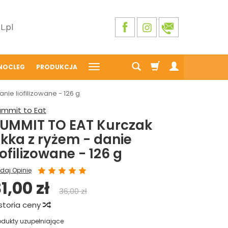
.pl
NOCLEG
PRODUKCJA
nie liofilizowane - 126 g
ummit to Eat
UMMIT TO EAT Kurczak
ikka z ryżem - danie
iofilizowane - 126 g
daj Opinię
1,00 zł
36,00 zł
storia ceny
odukty uzupełniające