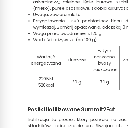
askorbinowy; mielone liście laurowe, stab
(mleko), puree czosnkowe, skrobia kukurydzian
Uwaga: zawiera mleko
Przygotowanie: Usuń pochłaniacz tlenu, 
wymieszaj. Zamknij opakowanie, odczekaj 8 m
Waga przed uwodnieniem: 126 g
Wartości odżywcze (na 100 g):
w tym
Wartość
nasycone
Tłuszcze
W
energetyczna
kwasy
tłuszczowe
2205kJ
30 g
7.1 g
528kcal
Posiłki liofilizowane Summit2Eat
Liofilizacja to proces, który pozwala na za
składników, jednocześnie umożliwiając ich 