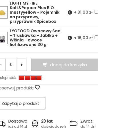
LIGHT MY FIRE
Salt&Pepper Plus BIO
mustyyellow - Pojemnik
+
31,00 zł
na przyprawy,
przyprawnik Spicebox
LYOFOOD Owocowy Sad
- Truskawka + Jabłko +
+
16,00 zł
Wiśnia - owoce
liofilizowane 30 g
-
+
dodaj do koszyka
stępność:
serwuj produkt:
Zapytaj o produkt
Dostawa
20 lat
Zwrot
już od 14 zł
doświadczeń
do 14 dni