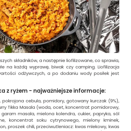
zych składników, a następnie liofilizowane, co sprawia,
łe na każdą wyprawę, biwak czy camping. Liofilizacja
artości odżywczych, a po dodaniu wody posiłek jest
kka z ryżem - najważniejsze informacje:
%), pokrojona cebula, pomidory, gotowany kurczak (9%),
urry Tikka Masala (woda, ocet, koncentrat pomidorowy,
a, garam masala, mielona kolendra, cukier, papryka, sól
e, koncentrat soku cytrynowego, mielony kminek,
on, proszek chili, przeciwutleniacz: kwas mlekowy, kwas