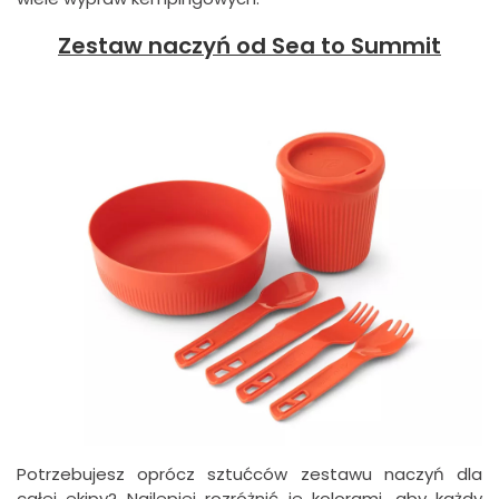
Zestaw naczyń od Sea to Summit
Potrzebujesz oprócz sztućców zestawu naczyń dla
całej ekipy? Najlepiej rozróżnić je kolorami, aby każdy