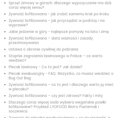
Sprzęt zimowy w górach: dlaczego wypożyczanie ma dziś
coraz więcej sensu?
Żywność liofilizowana - jak zrobić samemu krok po kroku
Żywność liofilizowana – jak przyrządzić w podróży i na
wyprawie?
Jakie jedzenie w góry - najlepsze pomysły na lato i zimę
Żywność liofilizowana – data ważności i zasady
przechowywania
Ustawa o obronie cywilnej do pobrania
Stopnie zagrożenia lawinowego w Polsce – co warto
wiedzieć?
Plecak lawinowy - Co to jest? Jak działa?
Plecak ewakuacyjny - FAQ. Wszystko, co musisz wiedzieć o
Bug Out Bag
Żywność liofilizowana – co to jest i dlaczego warto ją mieć
w plecaku?
Żywność liofilizowana – czy jest zdrowa? Fakty i mity
Dlaczego coraz więcej osób wybiera wegańskie posiłki
liofilizowane? Przykład: LYOFOOD Bistro Pasternak i
soczewica
Żywność do plecaka ewakuacyjnego – co się sprawdzi, a