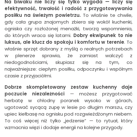
Na biwaku nie liczy się tylko wygoda — liczy się
efektywność, trwałość i radość z przygotowywania
posiłku na świeżym powietrzu.
To właśnie te chwile,
gdy cała grupa znajomych zbiera się wokół kuchenki,
ogniska czy rozłożonej menażki, tworzą wspomnienia,
do których wraca się latami.
Dobry ekwipunek to nie
luksus, ale klucz do spokoju i komfortu w terenie
. To
właśnie sprzęt dobrany z myślą o realnych potrzebach
w plenerze sprawia, że zamiast walczyć z
niedogodnościami, skupiasz się na tym, co
najważniejsze: ciepłym posiłku, odpoczynku i wspólnym
czasie z przyjaciółmi.
Dobrze skompletowany zestaw kuchenny daje
poczucie niezależności
— możesz przygotować
herbatę w chłodny poranek wysoko w górach,
ugotować sycącą zupę w lesie po długim marszu, czy
upiec kiełbasę na ognisku pod rozgwieżdżonym niebem.
To coś więcej niż tylko „jedzenie” — to rytuał, który
wzmacnia więzi i dodaje energii na kolejne przygody.