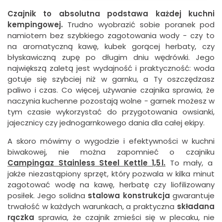
Czajnik to absolutna podstawa każdej kuchni
kempingowej.
Trudno wyobrazić sobie poranek pod
namiotem bez szybkiego zagotowania wody - czy to
na aromatyczną kawę, kubek gorącej herbaty, czy
błyskawiczną zupę po długim dniu wędrówki. Jego
największą zaletą jest wydajność i praktyczność: woda
gotuje się szybciej niż w garnku, a Ty oszczędzasz
paliwo i czas. Co więcej, używanie czajnika sprawia, że
naczynia kuchenne pozostają wolne - garnek możesz w
tym czasie wykorzystać do przygotowania owsianki,
jajecznicy czy jednogarnkowego dania dla całej ekipy.
A skoro mówimy o wygodzie i efektywności w kuchni
biwakowej, nie można zapomnieć o czajniku
Campingaz Stainless Steel Kettle 1,5 l.
To mały, a
jakże niezastąpiony sprzęt, który pozwala w kilka minut
zagotować wodę na kawę, herbatę czy liofilizowany
posiłek. Jego solidna
stalowa konstrukcja
gwarantuje
trwałość w każdych warunkach, a praktyczna
składana
rączka
sprawia, że czajnik zmieści się w plecaku, nie