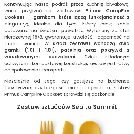
Kontynuując naszą podróż przez kuchnię biwakową,
warto przyjrzeć się zestawowi
Primus CampFire
Cookset
— garnkom, które łączą funkcjonalność z
elegancją
, idealne dla tych, którzy cenią sobie
gotowanie na świeżym powietrzu. Wykonany ze stali
nierdzewnej 18/8, gwarantuje trwałość i odporność na
trudne warunki.
W skład zestawu wchodzą dwa
garnki (1,0 l i 1,8 l), patelnia oraz pokrywki z
wbudowanymi cedzakami
. Dzięki składanym
uchwytom i kompaktowej konstrukcji, zestaw jest łatwy
do spakowania i transportu.
Niezależnie od tego, czy gotujesz na kuchence
turystycznej, czy bezpośrednio nad ogniskiem, zestaw
Primus CampFire Cookset sprawdzi się doskonale.
Zestaw sztućców Sea to Summit