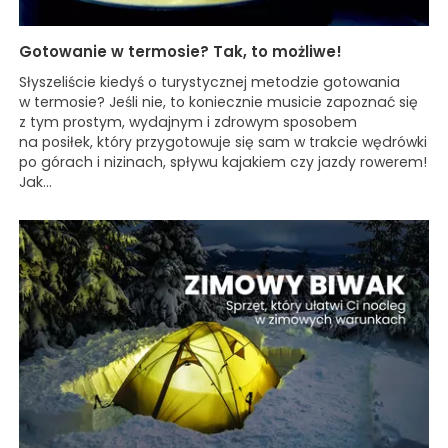
Gotowanie w termosie? Tak, to możliwe!
Słyszeliście kiedyś o turystycznej metodzie gotowania
w termosie? Jeśli nie, to koniecznie musicie zapoznać się
z tym prostym, wydajnym i zdrowym sposobem
na posiłek, który przygotowuje się sam w trakcie wędrówki
po górach i nizinach, spływu kajakiem czy jazdy rowerem!
Jak...