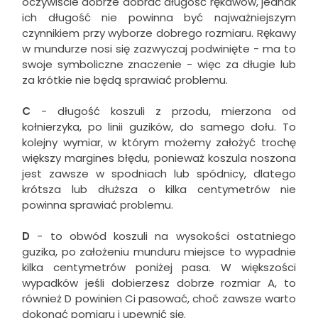
oczywiście dobrze dobrać długość rękawów, jednak
ich długość nie powinna być najważniejszym
czynnikiem przy wyborze dobrego rozmiaru. Rękawy
w mundurze nosi się zazwyczaj podwinięte - ma to
swoje symboliczne znaczenie - więc za długie lub
za krótkie nie będą sprawiać problemu.
C
- długość koszuli z przodu, mierzona od
kołnierzyka, po linii guzików, do samego dołu. To
kolejny wymiar, w którym możemy założyć trochę
większy margines błędu, ponieważ koszula noszona
jest zawsze w spodniach lub spódnicy, dlatego
krótsza lub dłuższa o kilka centymetrów nie
powinna sprawiać problemu.
D
- to obwód koszuli na wysokości ostatniego
guzika, po założeniu munduru miejsce to wypadnie
kilka centymetrów poniżej pasa. W większości
wypadków jeśli dobierzesz dobrze rozmiar A, to
również D powinien Ci pasować, choć zawsze warto
dokonać pomiaru i upewnić się.