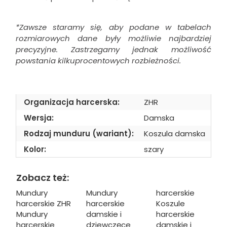
*Zawsze staramy się, aby podane w tabelach
rozmiarowych dane były możliwie najbardziej
precyzyjne. Zastrzegamy jednak możliwość
powstania kilkuprocentowych rozbieżności.
Organizacja harcerska:
ZHR
Wersja:
Damska
Rodzaj munduru (wariant):
Koszula damska
Kolor:
szary
Zobacz też:
Mundury
Mundury
harcerskie
harcerskie ZHR
harcerskie
Koszule
Mundury
damskie i
harcerskie
harcerskie
dziewczęce
damskie i