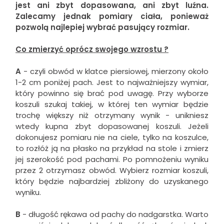
jest ani zbyt dopasowana, ani zbyt luźna.
Zalecamy jednak pomiary ciała, ponieważ
pozwolą najlepiej wybrać pasujący rozmiar.
Co zmierzyć oprócz swojego wzrostu ?
A
- czyli obwód w klatce piersiowej, mierzony około
1-2 cm poniżej pach. Jest to najważniejszy wymiar,
który powinno się brać pod uwagę. Przy wyborze
koszuli szukaj takiej, w której ten wymiar będzie
trochę większy niż otrzymany wynik - unikniesz
wtedy kupna zbyt dopasowanej koszuli. Jeżeli
dokonujesz pomiaru nie na ciele, tylko na koszulce,
to rozłóż ją na płasko na przykład na stole i zmierz
jej szerokość pod pachami. Po pomnożeniu wyniku
przez 2 otrzymasz obwód. Wybierz rozmiar koszuli,
który będzie najbardziej zbliżony do uzyskanego
wyniku.
B
- długość rękawa od pachy do nadgarstka. Warto