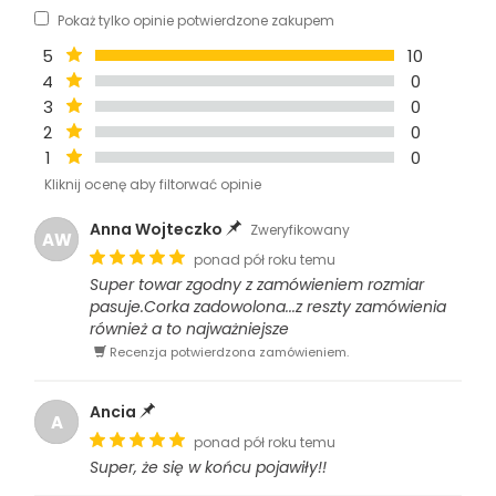
Pokaż tylko opinie potwierdzone zakupem
5
10
4
0
3
0
2
0
1
0
Kliknij ocenę aby filtorwać opinie
Anna Wojteczko
Zweryfikowany
AW
ponad pół roku temu
Super towar zgodny z zamówieniem rozmiar
pasuje.Corka zadowolona...z reszty zamówienia
również a to najważniejsze
Recenzja potwierdzona zamówieniem.
Ancia
A
ponad pół roku temu
Super, że się w końcu pojawiły!!