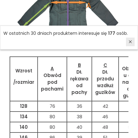
W ostatnich 30 dniach produktem interesuje się
177
osób.
D
B
C
A
Obwó
Wzrost
Dł.
Dł.
Obwód
u doł
rękawa
przodu
/rozmiar
pod
na wy
od
wzdłuż
pachami
ost
pachy
guzików
guzik
128
76
36
42
72
134
80
38
46
74
140
80
40
48
80
146
86
39
51
82