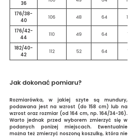
36
176/38-
106
48
64
108
40
176/42-
110
49
64
118
44
182/40-
112
52
64
116
42
Jak dokonać pomiaru?
Rozmiarówka, w jakiej szyte są mundury,
podawana jest na wzrost (do 158 cm) lub na
wzrost oraz rozmiar (od 164 cm, np. 164/34-36).
Warto jednak przed wyborem zmierzyć się w
podanych poniżej miejscach. Ewentualnie
można też zmierzyć noszoną koszulkę, która nie