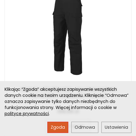
Klikając “Zgoda” akceptujesz zapisywanie wszystkich
HELIKON-TEX BDU Mk2 - Spodnie bojówki
danych cookie na twoim urządzeniu. Kliknięcie “Odmowa”
harcerskie / wojskowe - Czarne
oznacza zapisywanie tylko danych niezbędnych do
funkcjonowania strony. Więcej informacji o cookie w
159,99 zł
polityce prywatności
.
Wybierz opcje
Zgoda
Odmowa
Ustawienia