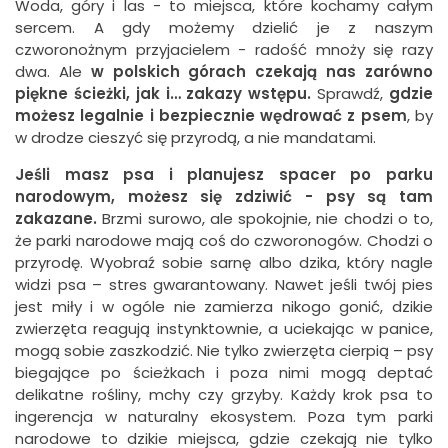
Woda, góry i las - to miejsca, które kochamy całym
sercem. A gdy możemy dzielić je z naszym
czworonożnym przyjacielem - radość mnoży się razy
dwa. Ale
w polskich górach czekają nas zarówno
piękne ścieżki, jak i… zakazy wstępu.
Sprawdź,
gdzie
możesz legalnie i bezpiecznie wędrować z psem
, by
w drodze cieszyć się przyrodą, a nie mandatami.
Jeśli masz psa i planujesz spacer po parku
narodowym, możesz się zdziwić - psy są tam
zakazane.
Brzmi surowo, ale spokojnie, nie chodzi o to,
że parki narodowe mają coś do czworonogów. Chodzi o
przyrodę. Wyobraź sobie sarnę albo dzika, który nagle
widzi psa – stres gwarantowany. Nawet jeśli twój pies
jest miły i w ogóle nie zamierza nikogo gonić, dzikie
zwierzęta reagują instynktownie, a uciekając w panice,
mogą sobie zaszkodzić. Nie tylko zwierzęta cierpią – psy
biegające po ścieżkach i poza nimi mogą deptać
delikatne rośliny, mchy czy grzyby. Każdy krok psa to
ingerencja w naturalny ekosystem. Poza tym parki
narodowe to dzikie miejsca, gdzie czekają nie tylko