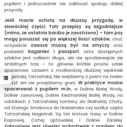
pupilem i jednocześnie nie zakłócać spokoju dzikiej
przyrody.
Jeśli macie ochotę na dłuższą przygodę, w
słowackiej części Tatr przepisy są łagodniejsze
(mimo, że ostatnio bardzo je zaostrzono) – tam psy
mogą poruszać się po większej ilości szlaków
, choć
oczywiście
zawsze muszą być na smyczy
oraz
posiadać
kaganiec i
paszport
. Lista dostępnych
szlaków jest całkiem długa, ale nie spodziewajcie się
ambitnych tras – to głównie krótkie proste szlaki
spacerowe, czasem z możliwością dłuższej wędrówki
Magistralą Tatrzańską. Nie wejdziemy z psem na żaden
szczyt ani nie przejdziemy grani.
W praktyce można
spacerować z pupilem m.in.
w Dolinie Białej Wody,
Dolinie Jaworowej, Dolinie Kieżmarskiej Białej Wody, na
odcinkach z Tatrzańskiej Łomnicy do Skalnatej Chaty,
od Starego Smokovca do Hrebienoka czy wzdłuż części
Tatrzańskiej Magistrali. Są też krótsze trasy w Dolinie
Koprowej, Cichej Liptowskiej i Dolinie Żarskiej.
Zabronione jest również wchodzenie z pupilem do