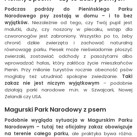
Podczas podróży do Pienińskiego Parku
Narodowego psy zostają w domu – i to bez
wyjątków.
Niezależnie od tego, czy Twój pupil jest
malutki, duży, czy noszony w plecaku, wstęp dla
czworonogów jest zabroniony. Wszystko po to, żeby
chronić dzikie zwierzęta i zachować naturalną
równowagę parku. Piesek może nieświadomie płoszyć
zwierzaki, zostawiać odchody z pasożytami albo
wprowadzać hałas, który zakłóca życie mieszkańców
Pienin. Przy milionie turystów rocznie obecność psów
mogłaby też utrudniać spokojne zwiedzanie.
Taki
zakaz nie jest niczym wyjątkowym
– podobnie
działają parki narodowe m.in. w Szwajcarii, Nowej
Zelandii czy USA.
Magurski Park Narodowy z psem
Podobnie wygląda sytuacja w Magurskim Parku
Narodowym – tutaj też oficjalny zakaz obowiązuje
na terenie całego parku
, ale praktyka bywa różna.