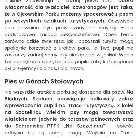
jaskinie zachwycają o każdej porze roku.
Dobra
wiadomość dla właścicieli czworonogów jest taka,
że w Ojcowskim Parku możemy spacerować z psem
po wszystkich szlakach turystycznych.
Oczywiście
pies powinien być prowadzony na smyczy – to
podstawowa zasada bezpieczeństwa. Dzięki temu
zarówno dzikie zwierzęta, jak i pozostali turyści mogą
spokojnie korzystać z uroków parku, a Twój pupil nie
zaskoczy żadnej sarny czy nietoperza w jaskini. Warto
też pamiętać o sprzątaniu po pupilu, żeby każdy spacer
był przyjemny i dla nas, i dla innych.
Pies w Górach Stołowych
Nie wszystkie atrakcje parku są dostępne dla psów.
Na
Błędnych Skałach obowiązuje całkowity zakaz
wprowadzania pupili na Trasę Turystyczną. Z kolei
na Szczelińcu Wielkim psy mogą towarzyszyć
właścicielom jedynie do tarasów północnych oraz
do Schroniska PTTK „Na Szczelińcu”
– powrót
odbywa się tą samą drogą. Wejście na Trasę