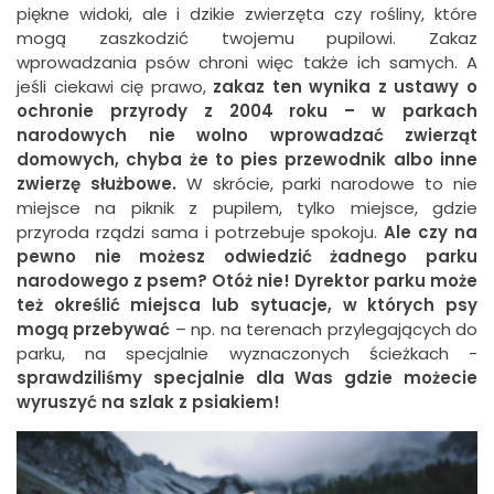
piękne widoki, ale i dzikie zwierzęta czy rośliny, które
mogą zaszkodzić twojemu pupilowi. Zakaz
wprowadzania psów chroni więc także ich samych. A
jeśli ciekawi cię prawo,
zakaz ten wynika z ustawy o
ochronie przyrody z 2004 roku – w parkach
narodowych nie wolno wprowadzać zwierząt
domowych, chyba że to pies przewodnik albo inne
zwierzę służbowe.
W skrócie, parki narodowe to nie
miejsce na piknik z pupilem, tylko miejsce, gdzie
przyroda rządzi sama i potrzebuje spokoju.
Ale czy na
pewno nie możesz odwiedzić żadnego parku
narodowego z psem? Otóż nie! Dyrektor parku może
też określić miejsca lub sytuacje, w których psy
mogą przebywać
– np. na terenach przylegających do
parku, na specjalnie wyznaczonych ścieżkach -
sprawdziliśmy specjalnie dla Was gdzie możecie
wyruszyć na szlak z psiakiem!