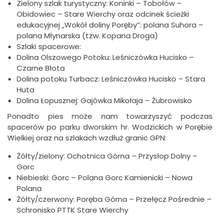
Zielony szlak turystyczny: Koninki – Tobołów –
Obidowiec – Stare Wierchy oraz odcinek ścieżki
edukacyjnej „Wokół doliny Poręby”: polana Suhora –
polana Młynarska (tzw. Kopana Droga)
Szlaki spacerowe:
Dolina Olszowego Potoku: Leśniczówka Hucisko –
Czarne Błota
Dolina potoku Turbacz: Leśniczówka Hucisko – Stara
Huta
Dolina Łopusznej: Gajówka Mikołaja – Żubrowisko
Ponadto pies może nam towarzyszyć podczas
spacerów po parku dworskim hr. Wodzickich w Porębie
Wielkiej oraz na szlakach wzdłuż granic GPN:
Żółty/zielony: Ochotnica Górna – Przysłop Dolny –
Gorc
Niebieski: Gorc – Polana Gorc Kamienicki – Nowa
Polana
Żółty/czerwony: Poręba Górna – Przełęcz Pośrednie –
Schronisko PTTK Stare Wierchy