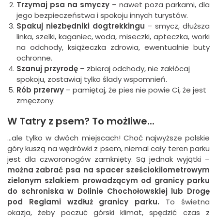
Trzymaj psa na smyczy
– nawet poza parkami, dla
jego bezpieczeństwa i spokoju innych turystów.
Spakuj niezbędniki dogtrekkingu
– smycz, dłuższa
linka, szelki, kaganiec, woda, miseczki, apteczka, worki
na odchody, książeczka zdrowia, ewentualnie buty
ochronne.
Szanuj przyrodę
– zbieraj odchody, nie zakłócaj
spokoju, zostawiaj tylko ślady wspomnień.
Rób przerwy
– pamiętaj, że pies nie powie Ci, że jest
zmęczony.
W Tatry z psem? To możliwe...
...ale tylko w dwóch miejscach! Choć najwyższe polskie
góry kuszą na wędrówki z psem, niemal cały teren parku
jest dla czworonogów zamknięty. Są jednak wyjątki –
można zabrać psa na spacer sześciokilometrowym
zielonym szlakiem prowadzącym od granicy parku
do schroniska w Dolinie Chochołowskiej lub Drogę
pod Reglami wzdłuż granicy parku.
To świetna
okazja, żeby poczuć górski klimat, spędzić czas z