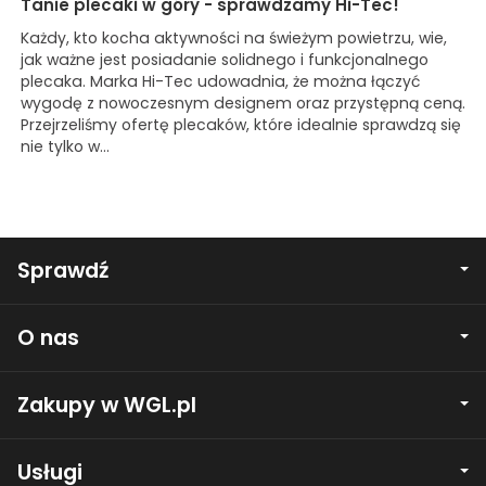
Tanie plecaki w góry - sprawdzamy Hi-Tec!
Każdy, kto kocha aktywności na świeżym powietrzu, wie,
jak ważne jest posiadanie solidnego i funkcjonalnego
plecaka. Marka Hi-Tec udowadnia, że można łączyć
wygodę z nowoczesnym designem oraz przystępną ceną.
Przejrzeliśmy ofertę plecaków, które idealnie sprawdzą się
nie tylko w...
Sprawdź
O nas
Zakupy w WGL.pl
Usługi