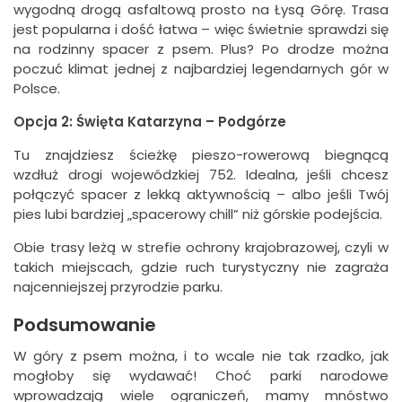
wygodną drogą asfaltową prosto na Łysą Górę. Trasa
jest popularna i dość łatwa – więc świetnie sprawdzi się
na rodzinny spacer z psem. Plus? Po drodze można
poczuć klimat jednej z najbardziej legendarnych gór w
Polsce.
Opcja 2: Święta Katarzyna – Podgórze
Tu znajdziesz ścieżkę pieszo-rowerową biegnącą
wzdłuż drogi wojewódzkiej 752. Idealna, jeśli chcesz
połączyć spacer z lekką aktywnością – albo jeśli Twój
pies lubi bardziej „spacerowy chill” niż górskie podejścia.
Obie trasy leżą w strefie ochrony krajobrazowej, czyli w
takich miejscach, gdzie ruch turystyczny nie zagraża
najcenniejszej przyrodzie parku.
Podsumowanie
W góry z psem można, i to wcale nie tak rzadko, jak
mogłoby się wydawać! Choć parki narodowe
wprowadzają wiele ograniczeń, mamy mnóstwo