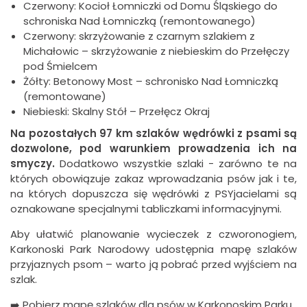
Czerwony: Kocioł Łomniczki od Domu Śląskiego do
schroniska Nad Łomniczką (remontowanego)
Czerwony: skrzyżowanie z czarnym szlakiem z
Michałowic – skrzyżowanie z niebieskim do Przełęczy
pod Śmielcem
Żółty: Betonowy Most – schronisko Nad Łomniczką
(remontowane)
Niebieski: Skalny Stół – Przełęcz Okraj
Na pozostałych 97 km szlaków wędrówki z psami są
dozwolone, pod warunkiem prowadzenia ich na
smyczy.
Dodatkowo wszystkie szlaki - zarówno te na
których obowiązuje zakaz wprowadzania psów jak i te,
na których dopuszcza się wędrówki z PSYjacielami są
oznakowane specjalnymi tabliczkami informacyjnymi.
Aby ułatwić planowanie wycieczek z czworonogiem,
Karkonoski Park Narodowy udostępnia mapę szlaków
przyjaznych psom – warto ją pobrać przed wyjściem na
szlak.
➡️
Pobierz mapę szlaków dla psów w Karkonoskim Parku