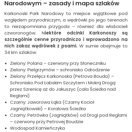
Narodowym – zasady i mapa szlaków
Karkonoski Park Narodowy to miejsce wyjątkowe pod
względem przyrodniczym, a wędrówki po jego terenach
to niezapomniana przygoda – również dla właścicieli
czworonogów. N
iektóre odcinki Karkonoszy są
szczególnie cenne przyrodniczo i wprowadzono na
nich zakaz wędrówek z psami.
W sumie obejmuje to
34 km szlaków:
Zielony: Polana – czerwony przy Słoneczniku
Zielony: Pielgrzymów – schronisko Odrodzenie
Zielony: Przełęcz Karkonoska (Petrova Bouda) –
Schronisko Pod Łabskim Szczytem i Mokrą Drogą
przez Szrenicę aż do Jakuszyc (cała Ścieżka nad
Reglami)
Czarny: Jaworowa Łąka (Czarny Kocioł
Jagniątkowski) – Koralowa Ścieżka
Czarny: Petrówka (Jagniątków) od Drogi pod Reglami
– czerwony przy Petrovej Boudzie
Wodospad Kamieńczyka