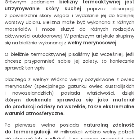
Głównym zadaniem
bielizny termoaktywnej jest
utrzymywanie skóry suchej
poprzez absorpcję
z powierzchni skóry wilgoci i wydalanie jej do kolejnej
warstwy ubioru. Bielizna może być wykonana z różnych
materiałów i może służyć do różnych rodzajów
aktywności outdoorowej. W poniższym artykule skupimy
się na bieliźnie wykonanej z
wełny merynosowej.
O bieliźnie termoaktywnej pisaliśmy już wcześniej, jeśli
chcesz przypomnieć sobie jej zalety, to koniecznie
sprawdź
ten wpis
.
Dlaczego z wełny? Włókno wełny pozyskiwane z owiec
merynosów (specjalnego gatunku owiec australijskich
i nowozelandzkich) posiada właściwości, dzięki
którym
doskonale sprawdza się jako materiał
do produkcji odzieży na wszelkie, także ekstremalne
warunki atmosferyczne.
Po pierwsze, wełna posiada
naturalną zdolność
do termoregulacji.
W mikroskali włókno wełny potrafi
się skurczyć lub wydłużyć, tym samym gromadzi ono