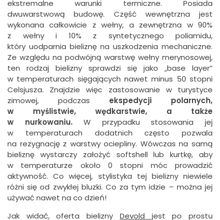
ekstremalne warunki termiczne. Posiada
dwuwarstwową budowę. Część wewnętrzna jest
wykonana całkowicie z wełny, a zewnętrzna w 90%
z wełny i 10% z syntetycznego poliamidu,
który uodparnia bieliznę na uszkodzenia mechaniczne.
Ze względu na podwójną warstwę wełny merynosowej,
ten rodzaj bielizny sprawdzi się jako „base layer”
w temperaturach sięgających nawet minus 50 stopni
Celsjusza. Znajdzie więc zastosowanie w turystyce
zimowej, podczas
ekspedycji polarnych,
w myślistwie, wędkarstwie, a także
w nurkowaniu.
W przypadku stosowania jej
w temperaturach dodatnich często pozwala
na rezygnację z warstwy ociepliny. Wówczas na samą
bieliznę wystarczy założyć softshell lub kurtkę, aby
w temperaturze około 0 stopni móc prowadzić
aktywność. Co więcej, stylistyka tej bielizny niewiele
różni się od zwykłej bluzki. Co za tym idzie – można jej
używać nawet na co dzień!
Jak widać, oferta bielizny
Devold
jest po prostu