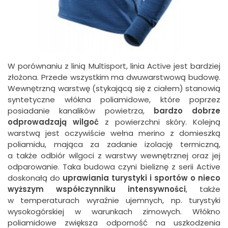
W porównaniu z linią Multisport, linia Active jest bardziej
złożona. Przede wszystkim ma dwuwarstwową budowę.
Wewnętrzną warstwę (stykającą się z ciałem) stanowią
syntetyczne włókna poliamidowe, które poprzez
posiadanie kanalików powietrza,
bardzo dobrze
odprowadzają wilgoć
z powierzchni skóry. Kolejną
warstwą jest oczywiście wełna merino z domieszką
poliamidu, mająca za zadanie izolację termiczną,
a także odbiór wilgoci z warstwy wewnętrznej oraz jej
odparowanie. Taka budowa czyni bieliznę z serii Active
doskonałą do
uprawiania turystyki i sportów o nieco
wyższym współczynniku intensywności
, także
w temperaturach wyraźnie ujemnych, np. turystyki
wysokogórskiej w warunkach zimowych. Włókno
poliamidowe zwiększa odporność na uszkodzenia