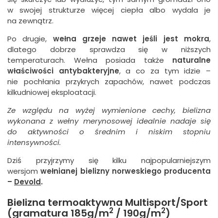
w swojej strukturze więcej ciepła albo wydala je
na zewnątrz.
Po drugie,
wełna grzeje nawet jeśli jest mokra
,
dlatego dobrze sprawdza się w niższych
temperaturach. Wełna posiada także
naturalne
właściwości antybakteryjne
, a co za tym idzie –
nie pochłania przykrych zapachów, nawet podczas
kilkudniowej eksploatacji.
Ze względu na wyżej wymienione cechy, bielizna
wykonana z wełny merynosowej idealnie nadaje się
do aktywności o średnim i niskim stopniu
intensywności.
Dziś przyjrzymy się kilku najpopularniejszym
wersjom
wełnianej bielizny norweskiego producenta
–
Devold
.
Bielizna termoaktywna Multisport/Sport
2
2
(gramatura 185g/m
/ 190g/m
)