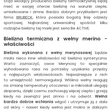
Stąd wiodący producenci bielizny termoaktywnej będą
mieć w swojej ofercie bieliznę na warunki ciepłe,
umiarkowane i zimne. Bardzo dobrym przykładem jest
firma
BRUBECK
, która posiada bogatą linię odzieży
sportowej. Najbardziej uniwersalną spośród kilku
rodzajów bielizny tej marki jest seria Be ACTIVE.
Bielizna termiczna z wełny merino -
właściwości
Bielizna wykonana z wełny merynosowej
będzie
miała nieco inne właściwości niż bielizna syntetyczna.
Warto zaznaczyć, owce Merynosy to specjalnie
wyhodowana rasa na potrzeby uzyskania przędzy
o najlepszych właściwościach. Najważniejsze z nich
to umiejętność termoregulacji. Włókna wełny reagują
na zmianę temperatury otoczenia i w mikroskali ulegają
skręceniu, dzięki czemu zachowują więcej ciepła i grzeją
kiedy na zewnątrz jest zimno i na odwrót.
Wełna
bardzo dobrze wchłania
wilgoć i utrzymuje ją z dala
od skóry – nawet kiedy wełna jest mokra w dalszym