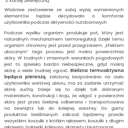
Kurtkę zewnętrzną.
Właściwe zestawienie ze sobą wyżej wymienionych
elementów będzie decydowało o komforcie
użytkownika podczas aktywności outdoorowych.
Podczas wysiłku organizm produkuje pot, który jest
naturalnym mechanizmem termoregulacji. Dzięki temu
organizm chroniony jest przed przegrzaniem. „Efektem
ubocznym” tego procesu jest mokra powierzchnia
skóry. W trudnych i zmiennych warunkach pogodowych
jest to zjawisko bardzo niebezpieczne, gdyż mokrą
skórę o wiele trudniej ogrzać.
Bielizna termoaktywna
będąca pierwszą
, założoną bezpośrednio na ciało
użytkownika warstwą ubioru, ma za zadanie utrzymać
skórę suchą. Dzieje się to dzięki tak dobranym
materiałom, konstrukcji i kroju, że wilgoć z powierzchni
skóry jest przez bieliznę odbierana i transportowana
na zewnątrz lub do kolejnej warstwy. Do gamy
produktów bieliźnianych zaliczać będziemy przede
wszystkim: koszulki z krótkim rękawem, koszulki z długim
rękawem, bokserki, kalesony, skarpety i biustonosze.