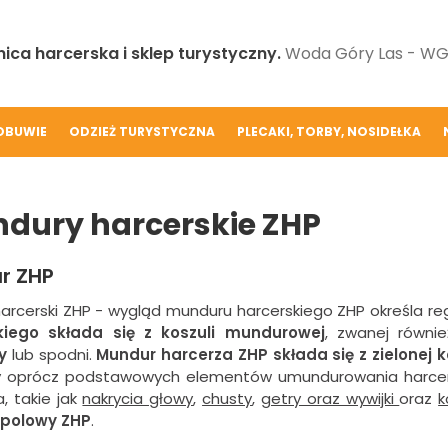
ica harcerska i sklep turystyczny.
Woda Góry Las - WGL
OBUWIE
ODZIEŻ TURYSTYCZNA
PLECAKI, TORBY, NOSIDEŁKA
dury harcerskie ZHP
r ZHP
arcerski ZHP - wygląd munduru harcerskiego ZHP określa 
kiego składa się z koszuli mundurowej
, zwanej równi
y
lub spodni.
Mundur harcerza ZHP składa się z zielonej k
y oprócz podstawowych elementów umundurowania harcers
a, takie jak
nakrycia głowy
,
chusty
,
getry oraz wywijki
oraz
k
polowy ZHP
.