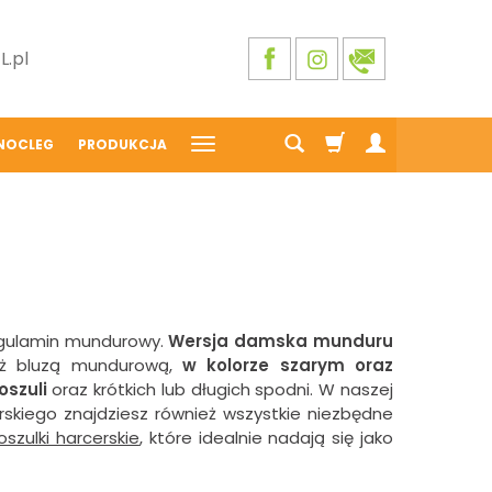
.pl
NOCLEG
PRODUKCJA
regulamin mundurowy.
Wersja damska munduru
eż bluzą mundurową,
w kolorze szarym oraz
oszuli
oraz krótkich lub długich spodni. W naszej
kiego znajdziesz również wszystkie niezbędne
oszulki harcerskie
, które idealnie nadają się jako