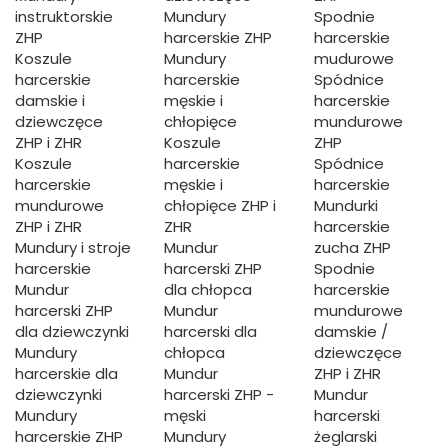
instruktorskie
Mundury
Spodnie
ZHP
harcerskie ZHP
harcerskie
Koszule
Mundury
mudurowe
harcerskie
harcerskie
Spódnice
damskie i
męskie i
harcerskie
dziewczęce
chłopięce
mundurowe
ZHP i ZHR
Koszule
ZHP
Koszule
harcerskie
Spódnice
harcerskie
męskie i
harcerskie
mundurowe
chłopięce ZHP i
Mundurki
ZHP i ZHR
ZHR
harcerskie
Mundury i stroje
Mundur
zucha ZHP
harcerskie
harcerski ZHP
Spodnie
Mundur
dla chłopca
harcerskie
harcerski ZHP
Mundur
mundurowe
dla dziewczynki
harcerski dla
damskie /
Mundury
chłopca
dziewczęce
harcerskie dla
Mundur
ZHP i ZHR
dziewczynki
harcerski ZHP -
Mundur
Mundury
męski
harcerski
harcerskie ZHP
Mundury
żeglarski