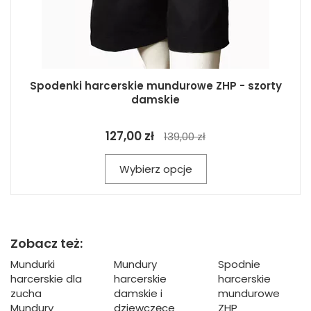
Spodenki harcerskie mundurowe ZHP - szorty
damskie
127,00 zł
139,00 zł
Wybierz opcje
Zobacz też:
Mundurki
Mundury
Spodnie
harcerskie dla
harcerskie
harcerskie
zucha
damskie i
mundurowe
Mundury
dziewczęce
ZHP