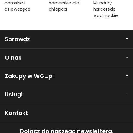
damskie i
harcerskie dla
Mundury
dziewczęce
chłopca
harcerskie
wodniackie
Sprawdź
O nas
Zakupy w WGL.pl
Usługi
Kontakt
Dołącz do naszego newslettera.